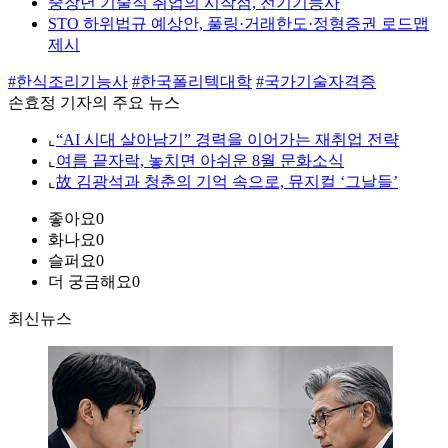
중장년 기술직 취업의 시작점, 전기기능사
STO 하위법규 예상안, 풀링·거래한도·정형증권 로드맵
제시
#한식조리기능사
#한국폴리텍대학
#국가기술자격증
손효정 기자의 주요 뉴스
⌞
“AI 시대 살아남기” 경력을 이어가는 재취업 전략
⌞
여름 끝자락, 놓치면 아쉬운 8월 문화소식
⌞
故 김광석과 청춘의 기억 속으로, 뮤지컬 ‘그날들’
좋아요
0
화나요
0
슬퍼요
0
더 궁금해요
0
최신뉴스