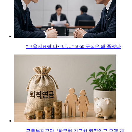
“고용지표랑 다르네…” 5060 구직은 왜 줄었나
근로복지공단, ‘한국형 기금형 퇴직연금 모델 개