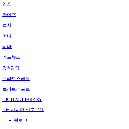
헬스
라이프
컬처
머니
테마
카드뉴스
컷&칼럼
브라보스페셜
브라보리포트
DIGITAL LIBRARY
50+ 시니어 신춘문예
블로그