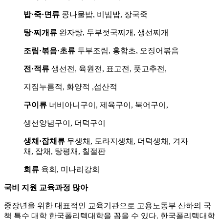
밥·죽·면류
콩나물밥, 비빔밥, 장국죽
탕·찌개류
완자탕, 두부젓국찌개, 생선찌개
조림·볶음·초류
두부조림, 홍합초, 오징어볶음
전·적류
생선전, 육원전, 표고전, 풋고추전,
지짐누름적, 화양적 ,섭산적
구이류
너비아니구이, 제육구이, 북어구이,
생선양념구이, 더덕구이
생채·잡채류
무생채, 도라지생채, 더덕생채, 겨자
채, 잡채, 탕평채, 칠절판
회류
육회, 미나리강회
국비 지원 교육과정 많아
중장년을 위한 대표적인 교육기관으로 고용노동부 산하의 국
책 특수 대학 한국폴리텍대학을 꼽을 수 있다. 한국폴리텍대학