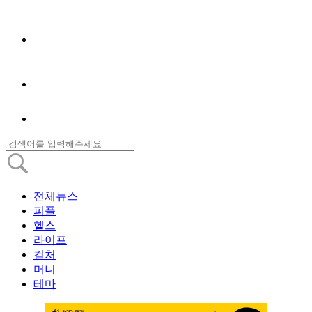
전체뉴스
피플
헬스
라이프
컬처
머니
테마