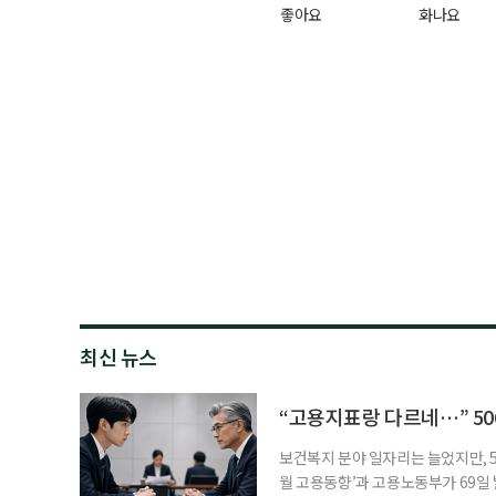
좋아요
화나요
최신 뉴스
“고용지표랑 다르네…” 50
보건복지 분야 일자리는 늘었지만, 5
월 고용동향’과 고용노동부가 69일 발