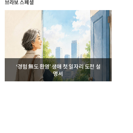
브라보 스페셜
‘경험 無도 환영’ 생애 첫 일자리 도전 설
명서