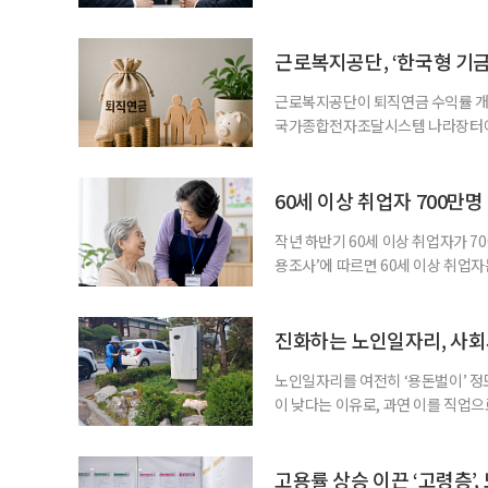
고용지표와 중장년 구직 흐름 사이의 
고, 15~64세 고용률은 70.2%로 
론 온도차 표면적으로는 5월 고용
근로복지공단, ‘한국형 기
근로복지공단이 퇴직연금 수익률 개선
국가종합전자조달시스템 나라장터에 
직연금 모델 개발’ 연구용역을 발주했
이 지났지만, 계약형 중심 구조로 
득 보장 강화를 위해 기금형 퇴직연
60세 이상 취업자 700만
과거
작년 하반기 60세 이상 취업자가 7
용조사’에 따르면 60세 이상 취업자는
33만4000명 증가했다. 산업별로는 
106만4000명(15.0%), ‘음식점 
증가하고, 음식점 및 주점업은 4만1
진화하는 노인일자리, 사회
노인일자리를 여전히 ‘용돈벌이’ 정
이 낮다는 이유로, 과연 이를 직업
인력개발원이 발표한 ‘2025년 노
층의 삶에 이미 많은 영향을 주고 
만점에 4.10점이었고, 참여 후 삶
고용률 상승 이끈 ‘고령층’,