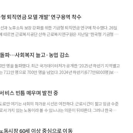
온도차가 드러난다. 5월 취업자는 2912만 명으로 1년 전보다 4만 명 줄었
0.4%포인트 하락했다. 실업률은 2.9%로 0.1%p 올랐다. 겉으론 보합, 속으
시장이 급격히 무너졌다기보다 둔화하는
금형 퇴직연금 모델 개발’ 연구용역 착수
과 노후소득 보장 강화를 위한 기금형 퇴직연금 연구에 착수했다. 26일
따르면 근로복지공단 산하 근로복지연구원은 지난달 ‘한국형 기금형 퇴
다. 연구원은 추진 배경에 대해 “퇴직연금제도는 2005년 도입 이후 20년
인해 낮은 수익률 문제가 지속적으로 제기돼 왔다”며 “수익률 제고와 노후소
금 도입 검토와 한국형 모델 개발이 필요하다”고 밝혔다. 이번 연구는 먼저
명 돌파…사회복지 늘고·농업 감소
00만 명을 돌파했다. 최근 국가데이터처가 공개한 ‘2025년 하반기 지역별고
 711만 명으로 700만 명을 넘었다. 2024년 하반기(677만6000명)보다
‘사회복지서비스업’이 115만2000명(16.2%)으로 가장 많았고, ‘농업’
및 주점업’ 44만6000명(6.3%) 순이었다. 사회복지 서비스업은 15만8000명
000명 증가했다. 반면
서비스 빈틈 메우며 발전 중
도로만 여기는 사회의 차가운 시선은 여전하다. 근로시간이 짧고 임금 수준
으로서 가치 있는 노동이라 볼 수 있느냐는 의문이 뒤따른다. 그러나 한국노인
인 일자리 및 사회활동 지원사업 실태조사’ 결과에 따르면 노인일자리는 고령
있는 것으로 나타난다. 조사 결과 노인일자리 참여자의 전반적 만족도는 5점
의 변화 수준은 4.05점으로 긍정적인 결과를 보여줬다. 자존감과 건
 노동시장 60세 이상 중심으로 이동