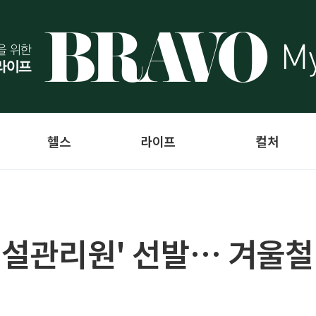
헬스
라이프
컬처
제설관리원' 선발… 겨울철