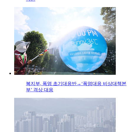
복지부, 폭염 초기대응반→‘폭염대응 비상대책본
부’ 격상 대응