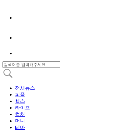
전체뉴스
피플
헬스
라이프
컬처
머니
테마