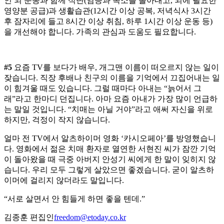
인 뇌 운동과 함께 식단(염증과 독소를 몰아내고, 뇌에 필요한
영양분 공급)과 생활습관(12시간 이상 공복, 저녁식사 3시간
후 잠자리에 들고 8시간 이상 취침, 하루 1시간 이상 운동 등)
을 개선해야 합니다. 가족의 관심과 도움도 필요합니다.
#5
요즘 TV를 보다가 배우, 개그맨 이름이 떠오르지 않는 일이
잦습니다. 직장 후배나 친구의 이름을 기억에서 끄집어내는 일
이 힘겨울 때도 있습니다. 그럴 때마다 아내는 “늙어서 그
래”라고 한마디 던집니다. 아마 요즘 아내가 가장 많이 언급하
는 말일 것입니다. “치매는 아닐 거야”라고 애써 자신을 위로
하지만, 걱정이 작지 않습니다.
얼마 전 TV에서 알츠하이머 영화 ‘카시오페아’를 방영했습니
다. 영화에서 젊은 치매 환자로 열연한 서현진 씨가 잠깐 기억
이 돌아왔을 때 극중 아버지 안성기 씨에게 한 말이 잊히지 않
습니다. 우리 모두 그렇게 살았으면 좋겠습니다. 굳이 알츠하
이머에 걸리지 않더라도 말입니다.
“서로 살면서 안 힘들게 하면 좋을 텐데.”
김종훈 편집인
freedom@etoday.co.kr