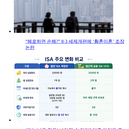
“해로하면 손해?” 8·3 세제개편에 ‘황혼이혼’ 조장
논란