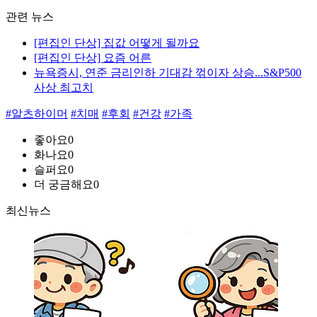
관련 뉴스
[편집인 단상] 집값 어떻게 될까요
[편집인 단상] 요즘 어른
뉴욕증시, 연준 금리인하 기대감 꺾이자 상승...S&P500
사상 최고치
#알츠하이머
#치매
#후회
#건강
#가족
좋아요
0
화나요
0
슬퍼요
0
더 궁금해요
0
최신뉴스