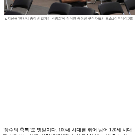
▲지난해 '안양시 중장년 일자리 박람회'에 참석한 중장년 구직자들의 모습.(이투데이DB)
‘장수의 축복’도 옛말이다. 100세 시대를 뛰어 넘어 120세 시대