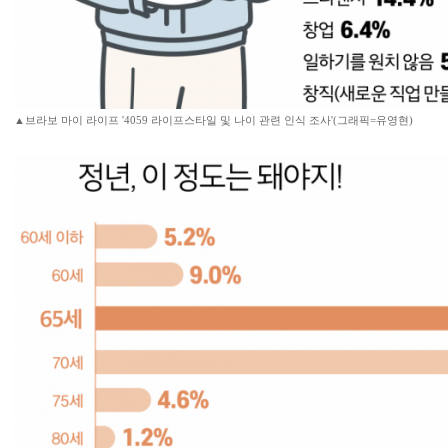
▲브라보 마이 라이프 '4059 라이프스타일 및 나이 관련 인식 조사'(그래픽=유영현)