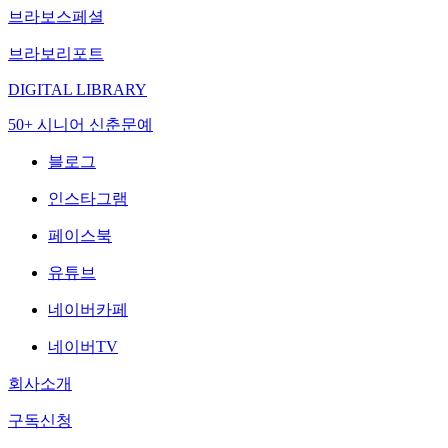
브라보스페셜
브라보리포트
DIGITAL LIBRARY
50+ 시니어 신춘문예
블로그
인스타그램
페이스북
유튜브
네이버카페
네이버TV
회사소개
구독신청