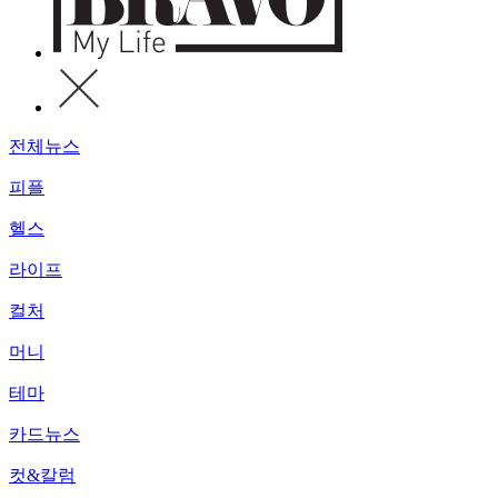
전체뉴스
피플
헬스
라이프
컬처
머니
테마
카드뉴스
컷&칼럼