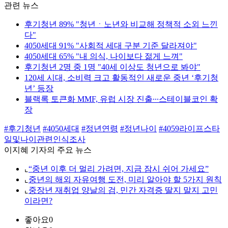
관련 뉴스
후기청년 89% "청년ㆍ노년와 비교해 정책적 소외 느낀
다"
4050세대 91% "사회적 세대 구분 기준 달라져야"
4050세대 65% "내 의식, 나이보다 젊게 느껴"
후기청년 2명 중 1명 "40세 이상도 청년으로 봐야"
120세 시대, 소비력 크고 활동적인 새로운 중년 ‘후기청
년’ 등장
블랙록 토큰화 MMF, 유럽 시장 진출∙∙∙스테이블코인 확
장
#후기청년
#4050세대
#정년연령
#정년나이
#4059라이프스타
일및나이관련인식조사
이지혜 기자의 주요 뉴스
⌞
“중년 이후 더 멀리 가려면, 지금 잠시 쉬어 가세요”
⌞
중년의 해외 자유여행 도전, 미리 알아야 할 5가지 원칙
⌞
중장년 재취업 양날의 검, 민간 자격증 딸지 말지 고민
이라면?
좋아요
0