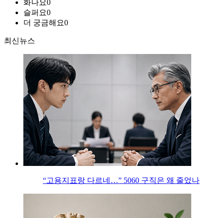
화나요
0
슬퍼요
0
더 궁금해요
0
최신뉴스
“고용지표랑 다르네…” 5060 구직은 왜 줄었나