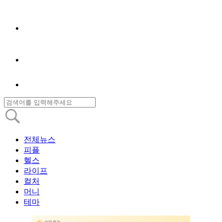
전체뉴스
피플
헬스
라이프
컬처
머니
테마