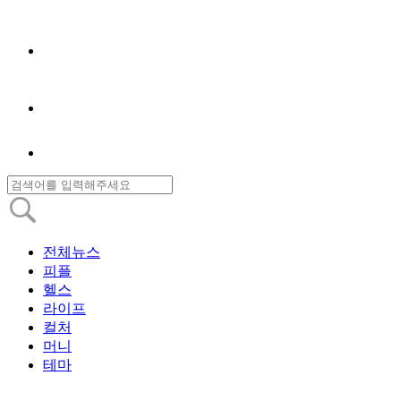
전체뉴스
피플
헬스
라이프
컬처
머니
테마