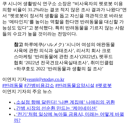
쿠 시니어 생활방식 연구소 소장은 “비사육자의 펫로봇 이용
의향 비율이 31.2%라는 결코 적지 않은 조사 결과가 나왔다”면
서 “펫로봇이 정서적 생활을 돕고 자신을 객관적으로 바라보
는 ‘메타인지’를 높이는 역할을 한다면 반려동물을 대신할 가
능성도 있다”고 분석했다. 특히 반려동물을 기르지 않는 사람
들의 수요가 높을 것이라는 전망이다.
참고
하루메쿠(ハルメク) ‘시니어 여성의 애완동물
사육에 관한 의식과 실태조사’, 리서치 회사 크로
스마케팅 ‘반려동물에 관한 조사’(2022년), 펫푸드
협회 ‘2022년 전국견묘사육실태조사’, 취미인클럽
×하쿠호도 2022 ‘반려동물과 생활의 질 조사’
이연지 기자
yeonji@etoday.co.kr
#반려동물
#간병비용감소
#반려동물요양시설
#펫로봇
이연지 기자의 주요 뉴스
⌞
소실점 향해 달린다! ‘나쁜 계집애’ 나애리의 귀환
⌞
간병 시장의 선순환 만드는 ‘케어네이션’
⌞
‘전기’처럼 일상에 녹아들 금융AI, 미래는 어떻게 바뀔
까?