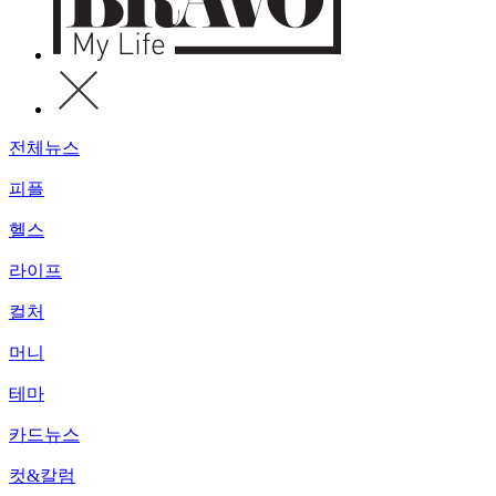
전체뉴스
피플
헬스
라이프
컬처
머니
테마
카드뉴스
컷&칼럼