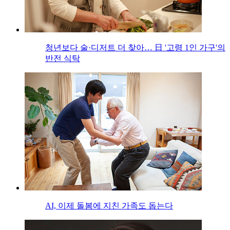
청년보다 술·디저트 더 찾아… 日 '고령 1인 가구'의
반전 식탁
AI, 이제 돌봄에 지친 가족도 돕는다