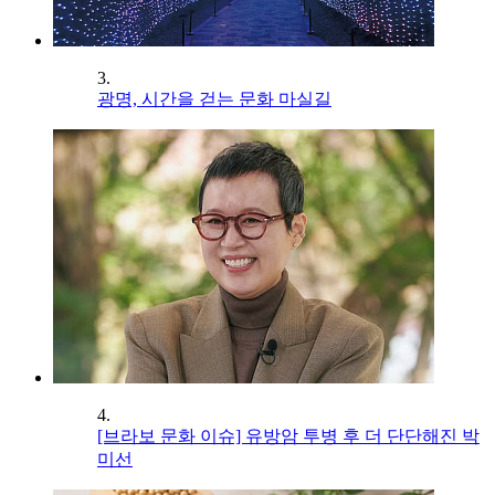
3.
광명, 시간을 걷는 문화 마실길
4.
[브라보 문화 이슈] 유방암 투병 후 더 단단해진 박
미선