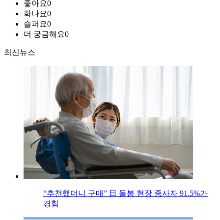
좋아요
0
화나요
0
슬퍼요
0
더 궁금해요
0
최신뉴스
“추천했더니 구매” 日 돌봄 현장 종사자 91.5%가
경험