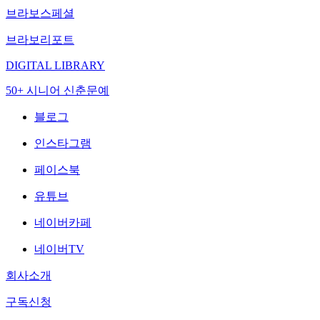
브라보스페셜
브라보리포트
DIGITAL LIBRARY
50+ 시니어 신춘문예
블로그
인스타그램
페이스북
유튜브
네이버카페
네이버TV
회사소개
구독신청