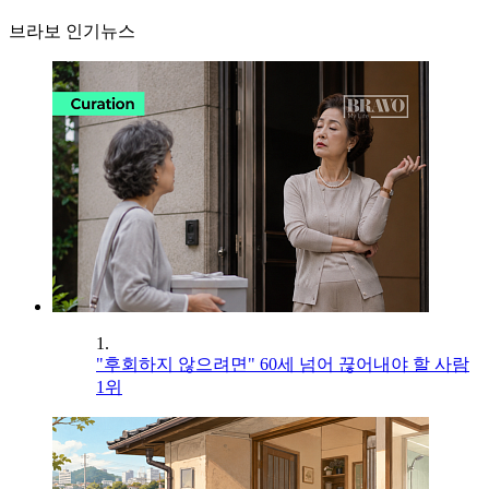
브라보 인기뉴스
1.
"후회하지 않으려면" 60세 넘어 끊어내야 할 사람
1위