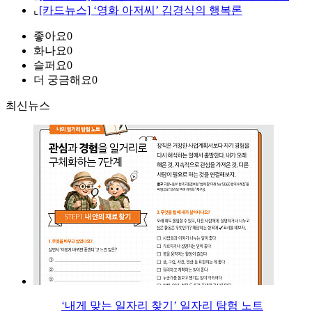
⌞
[카드뉴스] ‘영화 아저씨’ 김경식의 행복론
좋아요
0
화나요
0
슬퍼요
0
더 궁금해요
0
최신뉴스
‘내게 맞는 일자리 찾기’ 일자리 탐험 노트