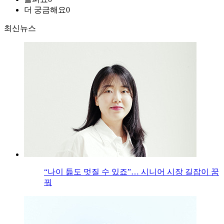
더 궁금해요
0
최신뉴스
“나이 듦도 멋질 수 있죠”… 시니어 시장 길잡이 꿈
꿔