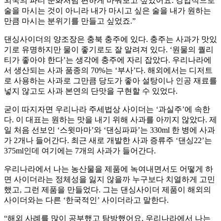
외국의 파티 문화처럼 편하게 바꿔보고 싶었어요. 강압적으로
술을 마시는 것이 아니라 내가 마시고 싶은 술을 내가 원하는
만큼 마시는 분위기를 만들고 싶었죠.”
댄싱사이더의 양조장은 충북 충주에 있다. 충주는 사과가 맛있
기로 유명하지만 물이 좋기로도 잘 알려져 있다. ‘원물의 퀄리
티가 좋아야 한다’는 생각에 충주에 자리 잡았다. 우리나라에
서 생산되는 사과 품종의 70%는 ‘부사’다. 해외에서는 디저트
로 사용하는 사과로 그만큼 당도가 좋아 설탕이나 인공 재료를
넣지 않고도 사과 본연의 단맛을 구현할 수 있었다.
굳이 따지자면 우리나라 주세법상 사이더는 ‘과실주’에 속한
다. 이 대표는 원하는 맛을 내기 위해 사과를 아끼지 않았다. 제
일 처음 선보인 ‘스윗마마’와 ‘댄싱파파’는 330ml 한 병에 사과
가 2개나 들어간다. 최근 새로 개발한 사과 증류주 ‘댄싱22’는
375ml인데 여기에는 7개의 사과가 들어간다.
우리나라에서 나는 농산물을 제품에 녹여내면서도 어떻게 하
면 사이더라는 정체성을 잃지 않을까 누구보다 치열하게 고민
했고, 그런 제품을 만들었다. 그는 댄싱사이더 제품이 해외의
사이더와는 다른 ‘한국적인’ 사이더라고 말한다.
“해외 사례를 많이 공부했고 탐방했어요. 우리나라에서 나는