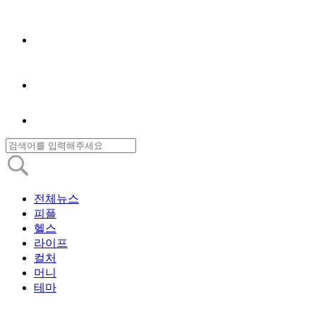
전체뉴스
피플
헬스
라이프
컬처
머니
테마