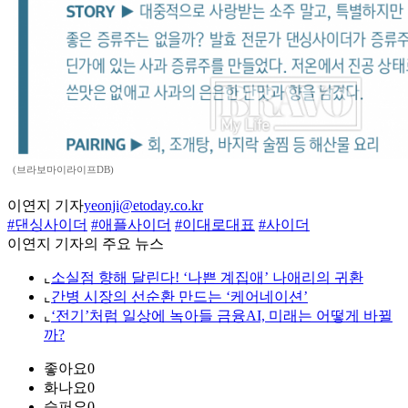
(브라보마이라이프DB)
이연지 기자
yeonji@etoday.co.kr
#댄싱사이더
#애플사이더
#이대로대표
#사이더
이연지 기자의 주요 뉴스
⌞
소실점 향해 달린다! ‘나쁜 계집애’ 나애리의 귀환
⌞
간병 시장의 선순환 만드는 ‘케어네이션’
⌞
‘전기’처럼 일상에 녹아들 금융AI, 미래는 어떻게 바뀔
까?
좋아요
0
화나요
0
슬퍼요
0