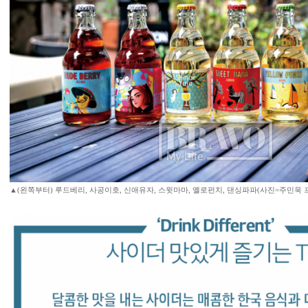
▲(왼쪽부터) 루드베리, 사공이호, 신애유자, 스윗마마, 옐로펀치, 댄싱파파(사진=주민욱 