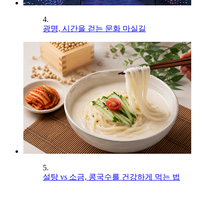
4.
광명, 시간을 걷는 문화 마실길
5.
설탕 vs 소금, 콩국수를 건강하게 먹는 법