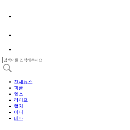
전체뉴스
피플
헬스
라이프
컬처
머니
테마