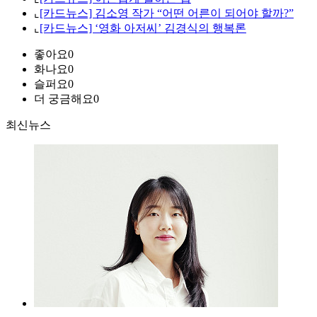
⌞
[카드뉴스] 김소영 작가 “어떤 어른이 되어야 할까?”
⌞
[카드뉴스] ‘영화 아저씨’ 김경식의 행복론
좋아요
0
화나요
0
슬퍼요
0
더 궁금해요
0
최신뉴스