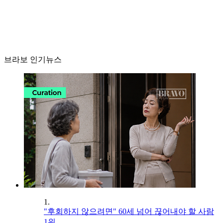
브라보 인기뉴스
1.
"후회하지 않으려면" 60세 넘어 끊어내야 할 사람
1위