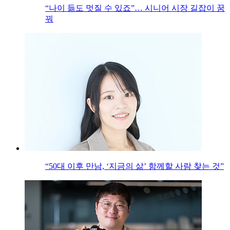
“나이 듦도 멋질 수 있죠”… 시니어 시장 길잡이 꿈
꿔
“50대 이후 만남, ‘지금의 삶’ 함께할 사람 찾는 것”