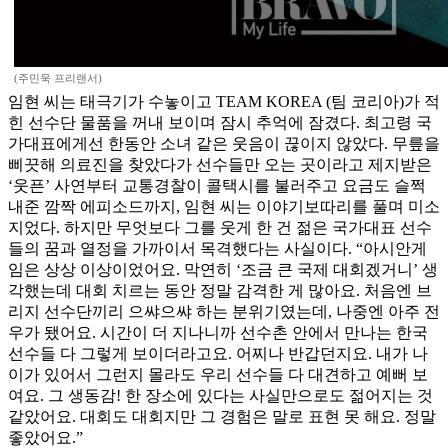
(주민욱 프리랜서)
임현 씨는 태극기가 수놓이고 TEAM KOREA (팀 코리아)가 적
힌 선수단 물품을 꺼내 보이며 잠시 추억에 잠겼다. 최고령 국
가대표에게선 한동안 소녀 같은 웃음이 끊이지 않았다. 무릎을
삐끗해 의료진을 찾았다가 선수들만 오는 곳이라고 제지받은
‘웃픈’ 사연부터 교통경찰이 콜택시를 불러주고 요금도 슬쩍
내준 깜짝 에피소드까지, 임현 씨는 이야기보따리를 풀며 미소
지었다. 하지만 무엇보다 그를 웃게 한 건 젊은 국가대표 선수
들의 꿈과 열정을 가까이서 목격했다는 사실이다. “아시안게
임은 상상 이상이었어요. 막연히 ‘조금 큰 국제 대회겠거니’ 생
각했는데 대회 치르는 동안 정말 감격한 게 많아요. 처음엔 브
리지 선수단끼리 으쌰으쌰 하는 분위기였는데, 나중엔 아주 전
우가 됐어요. 시간이 더 지나니까 선수촌 안에서 만나는 한국
선수들 다 그렇게 보이더라고요. 어찌나 반갑던지요. 내가 나
이가 있어서 그런지 몰라도 우리 선수들 다 대견하고 예뻐 보
여요. 그 생동감! 한 장소에 있다는 사실만으로도 젊어지는 것
같았어요. 대회도 대회지만 그 경험은 말로 표현 못 해요. 정말
좋았어요.”