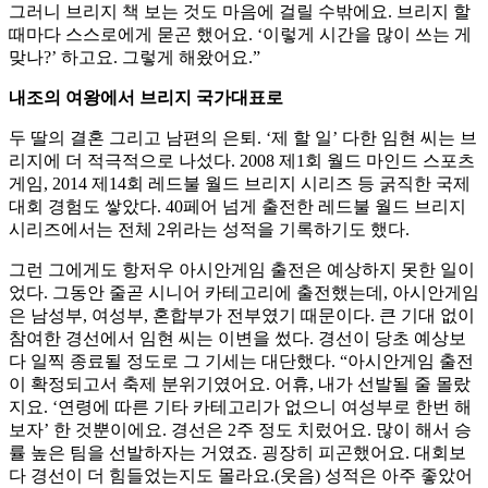
그러니 브리지 책 보는 것도 마음에 걸릴 수밖에요. 브리지 할
때마다 스스로에게 묻곤 했어요. ‘이렇게 시간을 많이 쓰는 게
맞나?’ 하고요. 그렇게 해왔어요.”
내조의 여왕에서 브리지 국가대표로
두 딸의 결혼 그리고 남편의 은퇴. ‘제 할 일’ 다한 임현 씨는 브
리지에 더 적극적으로 나섰다. 2008 제1회 월드 마인드 스포츠
게임, 2014 제14회 레드불 월드 브리지 시리즈 등 굵직한 국제
대회 경험도 쌓았다. 40페어 넘게 출전한 레드불 월드 브리지
시리즈에서는 전체 2위라는 성적을 기록하기도 했다.
그런 그에게도 항저우 아시안게임 출전은 예상하지 못한 일이
었다. 그동안 줄곧 시니어 카테고리에 출전했는데, 아시안게임
은 남성부, 여성부, 혼합부가 전부였기 때문이다. 큰 기대 없이
참여한 경선에서 임현 씨는 이변을 썼다. 경선이 당초 예상보
다 일찍 종료될 정도로 그 기세는 대단했다. “아시안게임 출전
이 확정되고서 축제 분위기였어요. 어휴, 내가 선발될 줄 몰랐
지요. ‘연령에 따른 기타 카테고리가 없으니 여성부로 한번 해
보자’ 한 것뿐이에요. 경선은 2주 정도 치렀어요. 많이 해서 승
률 높은 팀을 선발하자는 거였죠. 굉장히 피곤했어요. 대회보
다 경선이 더 힘들었는지도 몰라요.(웃음) 성적은 아주 좋았어