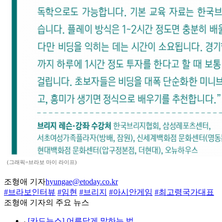
(그래픽=브라보 마이 라이프)
조형애 기자
hyungae@etoday.co.kr
#브라보인터뷰
#임현
#브리지
#아시안게임
#최고령국가대표
조형애 기자의 주요 뉴스
⌞
[카드뉴스] 어른답게 말하는 법