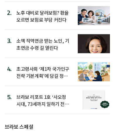
2.
노후 대비로 달러보험? 환율
오르면 보험료 부담 커진다
3.
소액 직역연금 받는 노인, 기
초연금 수령 길 열린다
4.
초고령사회 ‘제1차 국가인구
전략 기본계획’에 담길 정책
은
5.
브라보 리포트 1호 ‘사오정
시대, 73세까지 일하기 전략’
발간
브라보 스페셜