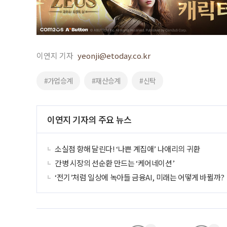
이연지 기자
yeonji@etoday.co.kr
#가업승계
#재산승계
#신탁
이연지 기자의 주요 뉴스
소실점 향해 달린다! ‘나쁜 계집애’ 나애리의 귀환
간병 시장의 선순환 만드는 ‘케어네이션’
‘전기’처럼 일상에 녹아들 금융AI, 미래는 어떻게 바뀔까?