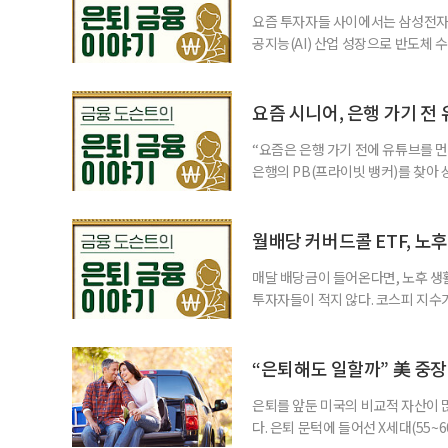
요즘 투자자들 사이에서는 삼성전자와
공지능(AI) 산업 성장으로 반도체 
삼성전자와 SK 하이닉스 주가를 기
려도 함께 커지고 있다. 이름은 익
투자자라면 반드시 알아야 할 핵심 위
요즘 시니어, 은행 가기 전
“요즘은 은행 가기 전에 유튜브를 먼
은행의 PB(프라이빗 뱅커)를 찾아 
금리 상품에 가입하는 방식이었다. 
에 가입하면 비교적 안전하다고 여겼
브에서 정보를 서울에 사는 60대 A
월배당 커버드콜 ETF, 노
매달 배당금이 들어온다면, 노후 생
투자자들이 적지 않다. 코스피 지수가
르락내리락 롤러코스터를 타고 있다.
성이 이어질수록, 주가 움직임에 덜
에서도 월배당 커버드콜 ETF는 은
“은퇴해도 일할까” 美 중장
은퇴를 앞둔 미국의 비교적 자산이
다. 은퇴 문턱에 들어선 X세대(55