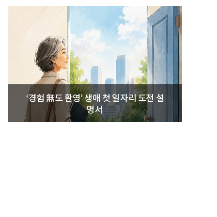
‘경험 無도 환영’ 생애 첫 일자리 도전 설
명서