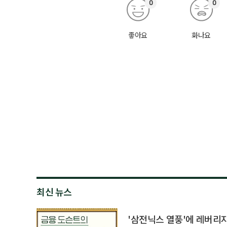
0
0
좋아요
화나요
최신 뉴스
'삼전닉스 열풍'에 레버리