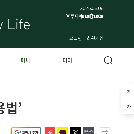
2026.08.08
로그인
회원가입
머니
테마
가
용법’
가
선호매체 추가