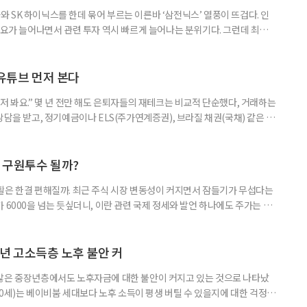
 SK 하이닉스를 한데 묶어 부르는 이른바 ‘삼전닉스’ 열풍이 뜨겁다. 인
수요가 늘어나면서 관련 투자 역시 빠르게 늘어나는 분위기다. 그런데 최근
초자산으로 한 ‘단일종목 레버리지’ 상품이 등장하면서 투자 위험에 대한 우
숙하지만, 우리가 알던 일반적인 주식과는 성격이 전혀 다른 상품이다. 시니어
험 요소를 짚어본다. 수익도 2배, 손실도 2배… 레버리지의 두 얼
 유튜브 먼저 본다
저 봐요.” 몇 년 전만 해도 은퇴자들의 재테크는 비교적 단순했다, 거래하는
상담을 받고, 정기예금이나 ELS(주가연계증권), 브라질 채권(국채) 같은 고
투자 정보 역시 은행 영업점에서 얻는 경우가 많았다. 직원이 추천하는 상품
고, 증권사보다는 은행을 더 편안하게 느끼기도 했다. 은행 창구 대신 유튜
 씨는 최근 IRP(개인형퇴직연금) 계좌를 직접 손보기 시작했
후 구원투수 될까?
활은 한결 편해질까. 최근 주식 시장 변동성이 커지면서 잠들기가 무섭다는
 6000을 넘는 듯싶더니, 이란 관련 국제 정세와 발언 하나에도 주가는 오
 직접 투자로 수익을 내려던 이들은 오히려 불안감이 커졌다. 이처럼 변동
 민감하면서 일정한 현금흐름을 기대할 수 있는 상품에 관심이 쏠린다. 그중
퇴자와 은퇴를 앞둔 이들에게 ‘매달 들어오는 돈’이라는 점에서 다시 주목
년 고소득층 노후 불안 커
 많은 중장년층에서도 노후자금에 대한 불안이 커지고 있는 것으로 나타났
~60세)는 베이비붐 세대보다 노후 소득이 평생 버틸 수 있을지에 대한 걱정이