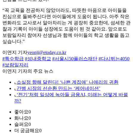
“꼭 교육을 전공하지 않았더라도, 따뜻한 마음으로 아이들을
진심으로 돌봐주신다면 아이들에게 도움이 됩니다. 아주 작은
변화라도 교사로서 알아차리는 게 굉장히 중요한데, 섬세한 관
찰과 기록이 아이들 성장에도 도움이 된 것 같아요. 앞으로도
보람일자리 참여자 선생님과 함께 아이들의 학교 생활을 돕고
싶습니다.”
이연지 기자
yeonji@etoday.co.kr
#특수학급
#성내중학교
#서울시50플러스재단
#다시뛰는4050
#보람일자리
이연지 기자의 주요 뉴스
⌞
소실점 향해 달린다! ‘나쁜 계집애’ 나애리의 귀환
⌞
간병 시장의 선순환 만드는 ‘케어네이션’
⌞
‘전기’처럼 일상에 녹아들 금융AI, 미래는 어떻게 바뀔
까?
좋아요
0
화나요
0
슬퍼요
0
더 궁금해요
0