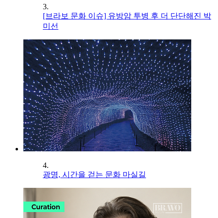
3.
[브라보 문화 이슈] 유방암 투병 후 더 단단해진 박
미선
4.
광명, 시간을 걷는 문화 마실길