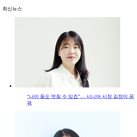
최신뉴스
“나이 듦도 멋질 수 있죠”… 시니어 시장 길잡이 꿈
꿔