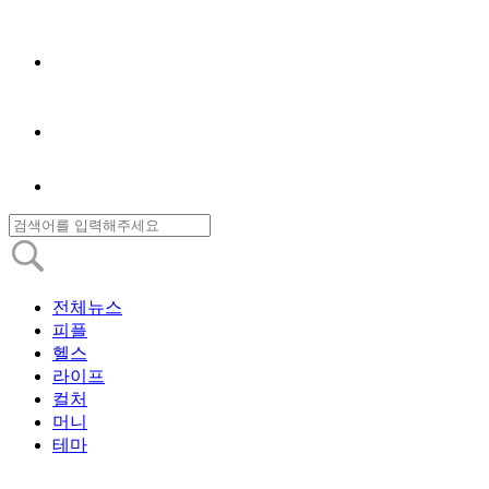
전체뉴스
피플
헬스
라이프
컬처
머니
테마