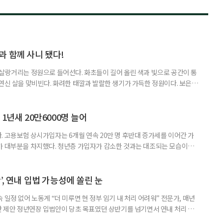
과 함께 사니 됐다!
 살랑거리는 정원으로 들어선다. 화초들이 길어 올린 색과 빛으로 공간이 통
 연신 살을 맞비빈다. 화려한 태깔과 발랄한 생기가 가득한 정원이다. 보은군
정이품송’ 근처에 있다. 귀촌인 정혜린(57, ‘수풀리에’ 대표)이 가꾼 정원
 쏠리는 취향을 양껏 즐기기 위함이 아니었다. 사업 용도로 정원을 꾸렸다.
뒤로하고 시골 생활을 시작한 지 올해로 16년째. 그간
1년새 20만6000명 늘어
. 고용보험 상시가입자는 6개월 연속 20만 명 후반대 증가세를 이어간 가
가 대부분을 차지했다. 청년층 가입자가 감소한 것과는 대조되는 모습이다.
년 6월 고용행정 통계로 본 노동시장 동향’에 따르면 6월 고용보험 상시가입
보다 26만4000명(+1.7%) 증가했다. 고용보험 가입자는 올해 들어 6개월
다. 연령별로 보면 60세 이상 고용보험 가입자수는 29
’, 연내 입법 가능성에 쏠린 눈
 일정 없어 노동계 “더 미루면 현 정부 임기 내 처리 어려워” 전문가, 매년
방안 제안 정년연장 입법안이 당초 목표였던 상반기를 넘기면서 연내 처리 여
서는 올해 안에 입법이 이뤄지지 않으면 현 정부 임기 내 정년연장 법안 처리