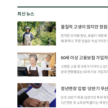
최신 뉴스
물질적 고생이 많지만 정원
한적한 초여름 한낮, 꽃들이 바람에
째 환하다. 푸른 잎들은 속살거리듯
내속리면 법주사 초입의 명물 ‘속리산 
이다. 정혜린이 정원을 만든 건 꽃에
삶을 과감하게 리셋하기 위해 서울을 
60세 이상 고용보험 가입자 
고령층 고용 증가세가 이어지고 있다
운데 연령별로는 60세 이상 가입자
고용노동부가 13일 발표한 ‘2026
자는 1585만5000명으로 전년 동월
연속 20만 명 후반대 증가를 이어갔
정년연장 입법 ‘상반기 무산
당초 상반기 목표 넘겼지만 특위 후속
1년 연장 등 소득공백 줄이는 새 
부에 관심이 쏠리고 있다. 노동계에