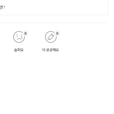
면?
0
0
슬퍼요
더 궁금해요