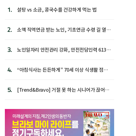
1.
설탕 vs 소금, 콩국수를 건강하게 먹는 법
2.
소액 직역연금 받는 노인, 기초연금 수령 길 열린
다
3.
노인일자리 안전관리 강화, 안전전담인력 613명
첫 배치
4.
“아침식사는 든든하게” 70세 이상 식생활 점수
가장 높아
5.
[Trend&Bravo] 거절 못 하는 시니어가 끊어야
할 행동 5