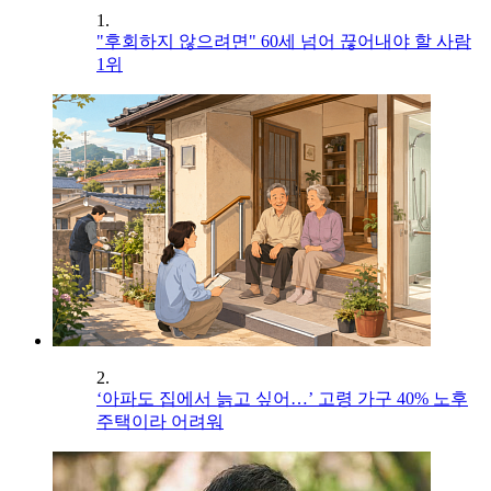
1.
"후회하지 않으려면" 60세 넘어 끊어내야 할 사람
1위
2.
‘아파도 집에서 늙고 싶어…’ 고령 가구 40% 노후
주택이라 어려워