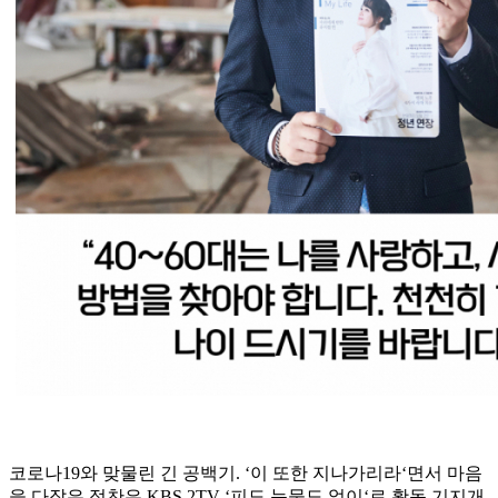
코로나19와 맞물린 긴 공백기. ‘이 또한 지나가리라‘면서 마음
을 다잡은 정찬은 KBS 2TV ‘피도 눈물도 없이‘로 활동 기지개