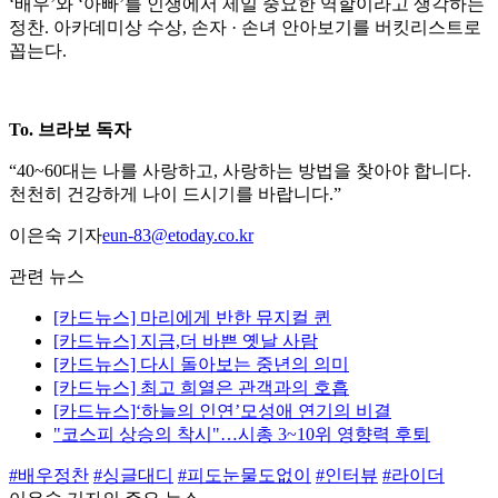
‘배우’와 ‘아빠’를 인생에서 제일 중요한 역할이라고 생각하는
정찬. 아카데미상 수상, 손자 · 손녀 안아보기를 버킷리스트로
꼽는다.
To. 브라보 독자
“40~60대는 나를 사랑하고, 사랑하는 방법을 찾아야 합니다.
천천히 건강하게 나이 드시기를 바랍니다.”
이은숙 기자
eun-83@etoday.co.kr
관련 뉴스
[카드뉴스] 마리에게 반한 뮤지컬 퀸
[카드뉴스] 지금,더 바쁜 옛날 사람
[카드뉴스] 다시 돌아보는 중년의 의미
[카드뉴스] 최고 희열은 관객과의 호흡
[카드뉴스]‘하늘의 인연’모성애 연기의 비결
"코스피 상승의 착시"…시총 3~10위 영향력 후퇴
#배우정찬
#싱글대디
#피도눈물도없이
#인터뷰
#라이더