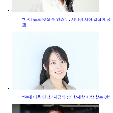
“나이 듦도 멋질 수 있죠”… 시니어 시장 길잡이 꿈
꿔
“50대 이후 만남, ‘지금의 삶’ 함께할 사람 찾는 것”