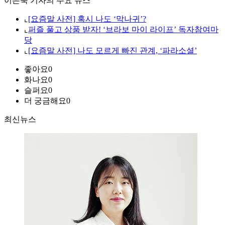
이은숙 기자의 주요 뉴스
⌞
[요즘말 사전] 혹시 나도 ‘막나귀’?
⌞
퍼즐 풀고 상품 받자! ‘브라보 마이 라이프’ 독자참여마
당
⌞
[요즘말 사전] 나도 모르게 빠진 관계, ‘파라소셜’
좋아요
0
화나요
0
슬퍼요
0
더 궁금해요
0
최신뉴스