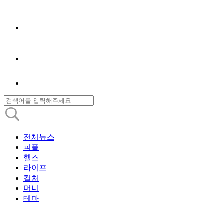
전체뉴스
피플
헬스
라이프
컬처
머니
테마