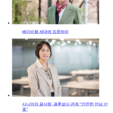
베이비붐 세대에 집중하라
시니어의 끝사랑, 결혼보다 관계 “안전한 만남 선
호”