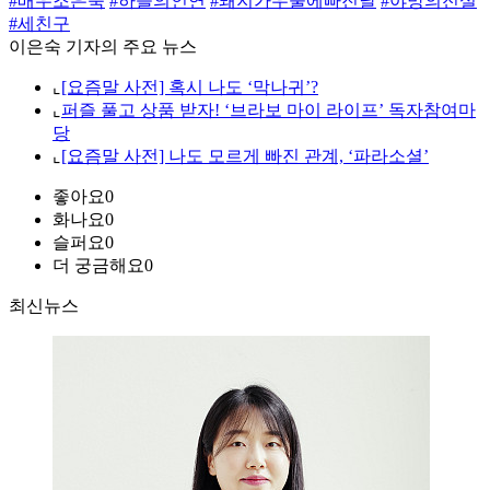
#배우조은숙
#하늘의인연
#돼지가우물에빠진날
#야망의전설
#세친구
이은숙 기자의 주요 뉴스
⌞
[요즘말 사전] 혹시 나도 ‘막나귀’?
⌞
퍼즐 풀고 상품 받자! ‘브라보 마이 라이프’ 독자참여마
당
⌞
[요즘말 사전] 나도 모르게 빠진 관계, ‘파라소셜’
좋아요
0
화나요
0
슬퍼요
0
더 궁금해요
0
최신뉴스