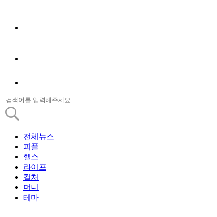
전체뉴스
피플
헬스
라이프
컬처
머니
테마