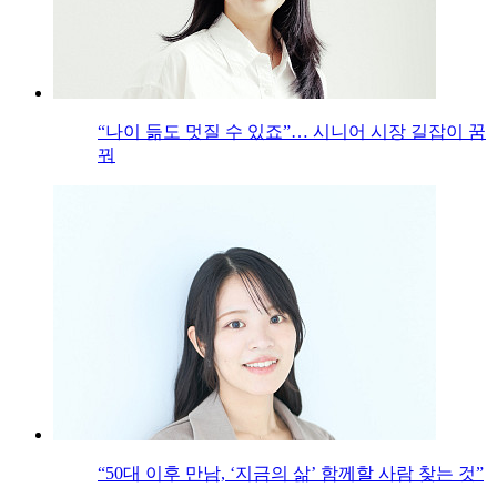
“나이 듦도 멋질 수 있죠”… 시니어 시장 길잡이 꿈
꿔
“50대 이후 만남, ‘지금의 삶’ 함께할 사람 찾는 것”