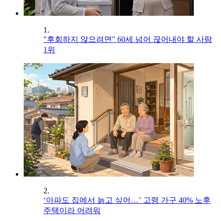
1.
"후회하지 않으려면" 60세 넘어 끊어내야 할 사람
1위
2.
‘아파도 집에서 늙고 싶어…’ 고령 가구 40% 노후
주택이라 어려워