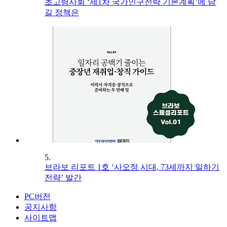
초고령사회 ‘제1차 국가인구전략 기본계획’에 담
길 정책은
5.
브라보 리포트 1호 ‘사오정 시대, 73세까지 일하기
전략’ 발간
PC버전
공지사항
사이트맵