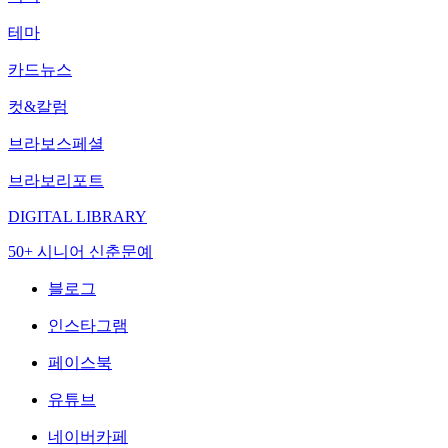
테마
카드뉴스
컷&칼럼
브라보스페셜
브라보리포트
DIGITAL LIBRARY
50+ 시니어 신춘문예
블로그
인스타그램
페이스북
유튜브
네이버카페