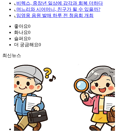
⌞
비렉스, 중장년 일상에 감각과 회복 더하다
⌞
며느리와 시어머니, 친구가 될 수 있을까?
⌞
임영웅 음원 발매 하루 전 청음회 개최
좋아요
0
화나요
0
슬퍼요
0
더 궁금해요
0
최신뉴스