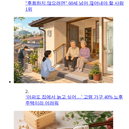
"후회하지 않으려면" 60세 넘어 끊어내야 할 사람
1위
2.
‘아파도 집에서 늙고 싶어…’ 고령 가구 40% 노후
주택이라 어려워