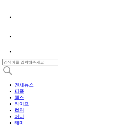
전체뉴스
피플
헬스
라이프
컬처
머니
테마