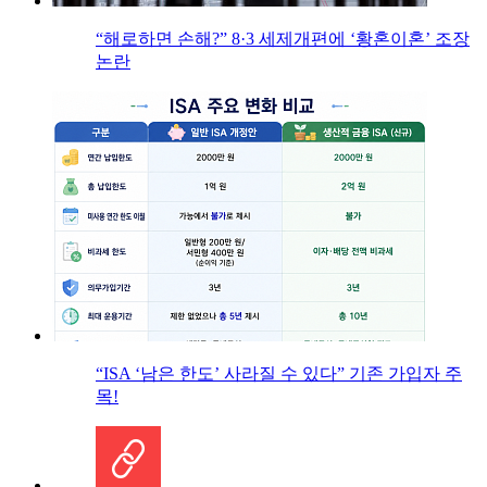
“해로하면 손해?” 8·3 세제개편에 ‘황혼이혼’ 조장
논란
“ISA ‘남은 한도’ 사라질 수 있다” 기존 가입자 주
목!