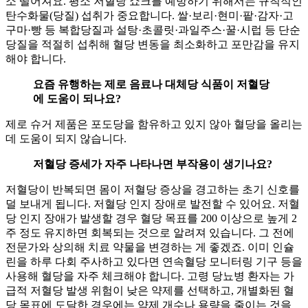
소 떨어져요. 평소 저혈당 쇼크를 예방하기 위해서는 규칙적인
탄수화물(당질) 섭취가 중요합니다. 쌀·보리·현미·팥·감자·고
구마·빵 등 복합당질과 설탕·초콜릿·과일주스·꿀·시럽 등 단순
당질을 적절히 섭취해 혈당 변동을 최소화하고 포만감을 유지
해야 합니다.
요즘 유행하는 제로 음료나 대체당 식품이 저혈당
에 도움이 되나요?
제로 슈거 제품은 포도당을 함유하고 있지 않아 혈당을 올리는
데 도움이 되지 않습니다.
저혈당 증세가 자주 나타나면 부작용이 생기나요?
저혈당이 반복되면 몸이 저혈당 증상을 경고하는 초기 신호를
덜 보내게 됩니다. 저혈당 인지 장애로 발전할 수 있어요. 저혈
당 인지 장애가 발생할 경우 혈당 목표를 200 이상으로 높게 2
주 정도 유지하면 회복되는 것으로 알려져 있습니다. 그 전에
전문가와 상의해 치료 약물을 변경하는 게 좋겠죠. 이미 인슐
린을 하루 다회 주사하고 있다면 연속혈당 모니터링 기구 등을
사용해 혈당을 자주 체크해야 합니다. 고령 당뇨병 환자는 가
급적 저혈당 발생 위험이 낮은 약제를 선택하고, 개별화된 혈
당 목표에 도달한 경우에는 약제 개수나 용량을 줄이는 것을