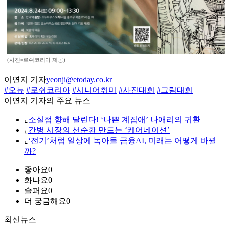
(사진=로쉬코리아 제공)
이연지 기자
yeonji@etoday.co.kr
#오뉴
#로쉬코리아
#시니어취미
#사진대회
#그림대회
이연지 기자의 주요 뉴스
⌞
소실점 향해 달린다! ‘나쁜 계집애’ 나애리의 귀환
⌞
간병 시장의 선순환 만드는 ‘케어네이션’
⌞
‘전기’처럼 일상에 녹아들 금융AI, 미래는 어떻게 바뀔
까?
좋아요
0
화나요
0
슬퍼요
0
더 궁금해요
0
최신뉴스