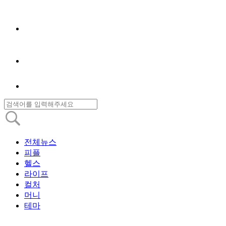
전체뉴스
피플
헬스
라이프
컬처
머니
테마