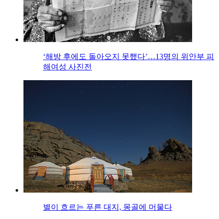
‘해방 후에도 돌아오지 못했다’…13명의 위안부 피
해여성 사진전
별이 흐르는 푸른 대지, 몽골에 머물다