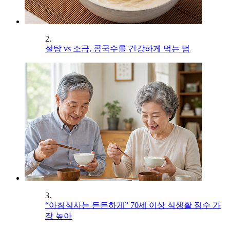
2.
설탕 vs 소금, 콩국수를 건강하게 먹는 법
3.
“아침식사는 든든하게” 70세 이상 식생활 점수 가
장 높아