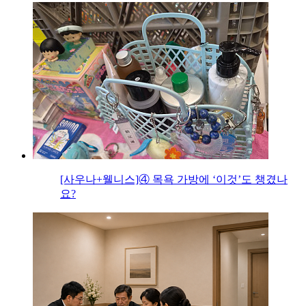
[사우나+웰니스]④ 목욕 가방에 ‘이것’도 챙겼나
요?