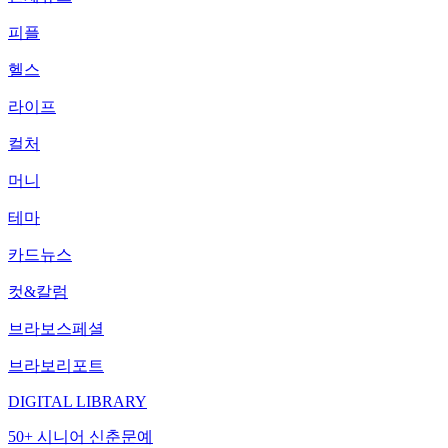
피플
헬스
라이프
컬처
머니
테마
카드뉴스
컷&칼럼
브라보스페셜
브라보리포트
DIGITAL LIBRARY
50+ 시니어 신춘문예