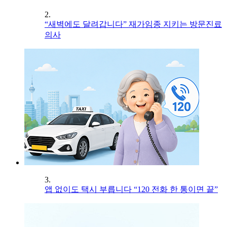
2.
“새벽에도 달려갑니다” 재가임종 지키는 방문진료
의사
3.
앱 없이도 택시 부릅니다 “120 전화 한 통이면 끝”