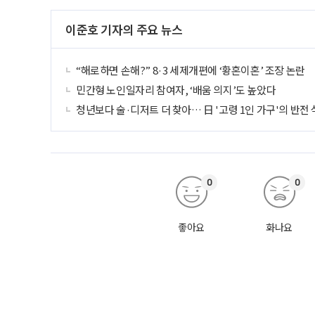
이준호 기자의 주요 뉴스
“해로하면 손해?” 8·3 세제개편에 ‘황혼이혼’ 조장 논란
민간형 노인일자리 참여자, ‘배움 의지’도 높았다
청년보다 술·디저트 더 찾아… 日 '고령 1인 가구'의 반전
0
0
좋아요
화나요