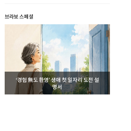
발간
브라보 스페셜
‘경험 無도 환영’ 생애 첫 일자리 도전 설
명서