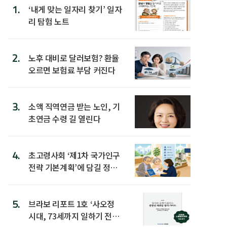
1.
‘내게 맞는 일자리 찾기’ 일자
리 탐험 노트
2.
노후 대비로 달러보험? 환율
오르면 보험료 부담 커진다
3.
소액 직역연금 받는 노인, 기
초연금 수령 길 열린다
4.
초고령사회 ‘제1차 국가인구
전략 기본계획’에 담길 정책
은
5.
브라보 리포트 1호 ‘사오정
시대, 73세까지 일하기 전략’