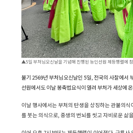
▲5일 부처님오신날을 기념해 진행된 능인선원 제등행렬에 참가
불기 2569년 부처님오신날인 5일, 전국의 사찰에서
선원에서도 이날 봉축법요식이 열려 부처가 세상에 온
이날 행사에서는 부처의 탄생을 상징하는 관불의식이
를 붓는 의식으로, 중생의 번뇌를 씻고 자비로운 삶을
이어 오후 7시부터는 제등행렬이 이어졌다. 구룡사