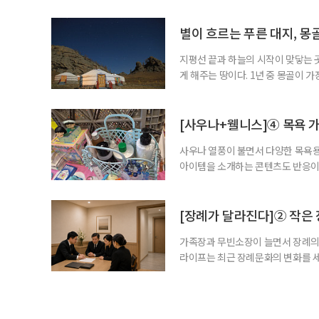
을 통해 피해 여성들이 해방 뒤에도 
자신의 생애를 증명하기 위해 간직한 
별이 흐르는 푸른 대지, 몽
지평선 끝과 하늘의 시작이 맞닿는 
게 해주는 땅이다. 1년 중 몽골이 
의 대지는 가장 생기 넘치는 초록을
이한다. 유목민의 영혼이 깃든 테를
막까지. 시간이 멈춘 듯한 대자연의 
[사우나+웰니스]④ 목욕 가
사우나 열풍이 불면서 다양한 목욕용
아이템을 소개하는 콘텐츠도 반응이
활용하도록 돕는다. 사우나를 즐기는
이완하고, 땀을 낸 뒤에는 수분을 보
감을 식힌다. 이들의 목욕 가방에 샴
[장례가 달라진다]② 작은
가족장과 무빈소장이 늘면서 장례의 
라이프는 최근 장례문화의 변화를 세
제를 살펴본다. 빈소를 차리지 않는
렌드모니터가 5월 28일부터 6월 2일
인의 장례를 무빈소 방식으로 치를 의