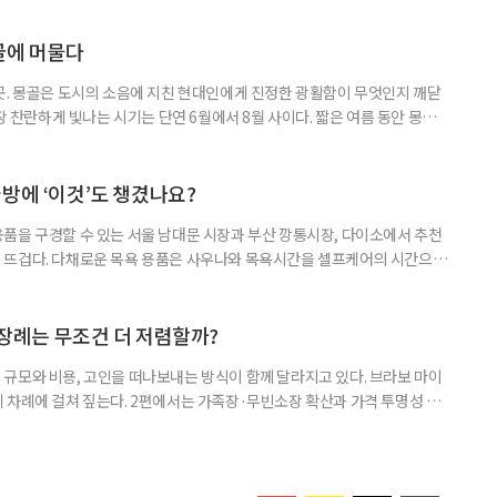
귀향하지 못한 채 낯선 땅에서 이어간 삶을 살핀다. 고향을 기억한 시간과
문서, 피해 장소를 다시 찾으며 어렵게 꺼낸 증언이 한 사람
골에 머물다
곳. 몽골은 도시의 소음에 지친 현대인에게 진정한 광활함이 무엇인지 깨닫
가장 찬란하게 빛나는 시기는 단연 6월에서 8월 사이다. 짧은 여름 동안 몽골
 뿜어낸다. 낮에는 쾌적한 바람이, 밤에는 쏟아질 듯한 은하수가 여행자를 맞
지의 드넓은 초원부터 거친 오프로드를 지나야 만날 수 있는 고비의 붉은 사
품으로 떠나는 여정을 시작한다. 몽골의 대표 여행지, 테를지 국립
방에 ‘이것’도 챙겼나요?
품을 구경할 수 있는 서울 남대문 시장과 부산 깡통시장, 다이소에서 추천
 뜨겁다. 다채로운 목욕 용품은 사우나와 목욕시간을 셀프케어의 시간으로
 젊은 세대는 목욕 전후의 감각을 세밀하게 나눈다. 들어가기 전에는 몸을
충하고, 씻을 때는 피부에 닿는 소재를 고르고, 나온 뒤에는 두피와 피부 열
푸나 로션은 물론 방석·모자·물병·티백·간식, 피부 상태에 맞춘 샤워 타
 장례는 무조건 더 저렴할까?
규모와 비용, 고인을 떠나보내는 방식이 함께 달라지고 있다. 브라보 마이
 차례에 걸쳐 짚는다. 2편에서는 가족장·무빈소장 확산과 가격 투명성 문
 장례에 대한 관심이 커지고 있다. 시장조사 전문기업 마크로밀엠브레인 트
까지 전국 만 19~69세 남녀 1000명을 대상으로 실시한 조사에 따르면, 본
향이 있다는 응답은 71.8%였다. 연령이 높을수록 의향도 강했다.