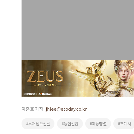
이준호 기자
jhlee@etoday.co.kr
#부처님오신날
#능인선원
#제등행렬
#조계사