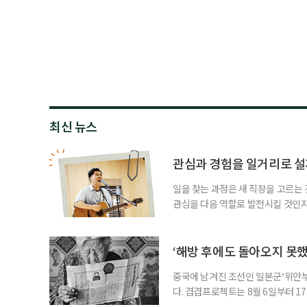
최신 뉴스
관심과 경험을 일거리로 설
일을 찾는 과정은 새 직장을 고르는 
관심을 다음 역할로 발전시킬 것인지
어떤 이는 오래 품어온 관심사와 사
을 구상한다. 이번 기사에서는 이런
시한다고 해서 수익을 가볍게 본다는
‘해방 후에도 돌아오지 못
중국에 남겨진 조선인 일본군‘위안부’
다. 겹겹프로젝트는 8월 6일부터 1
름’을 개최한다. 관람료는 무료다. 