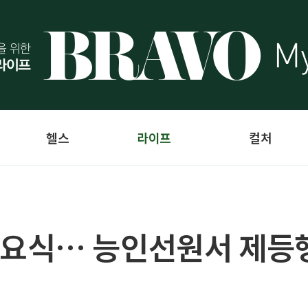
헬스
라이프
컬처
요식… 능인선원서 제등