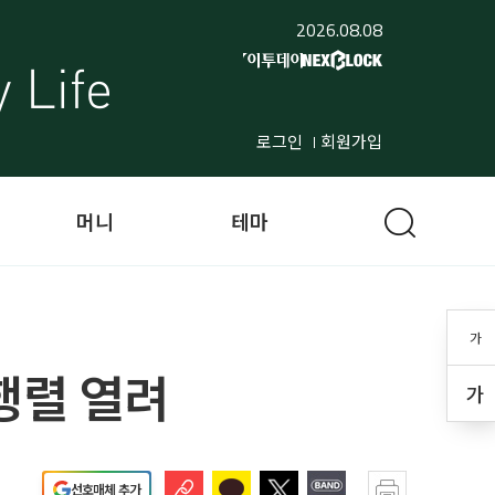
2026.08.08
로그인
회원가입
머니
테마
가
행렬 열려
가
선호매체 추가