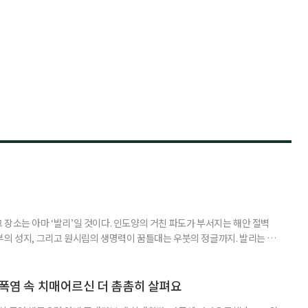
장소는 아마 ‘발리’일 것이다. 인도양의 거친 파도가 부서지는 해안 절벽
부의 성지, 그리고 원시림의 생명력이 꿈틀대는 우붓의 정글까지. 발리는 머
 여행자를 안내한다. 무더위와 장마로 지쳐가는 시기, 하지만 8월의 발리
기 시즌을 맞아 지구상에서 즐길 수 있는 완벽한 기후를 선물한다. 올여름 단
특별한 여정을 원한다면, 미지의 매력으로 가득 찬 발리의 세 가지 얼굴
 폭염 속 치매어르신 더 촘촘히 살펴요