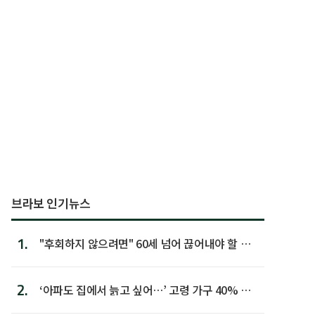
브라보 인기뉴스
1.
"후회하지 않으려면" 60세 넘어 끊어내야 할 사
람 1위
2.
‘아파도 집에서 늙고 싶어…’ 고령 가구 40% 노
후 주택이라 어...