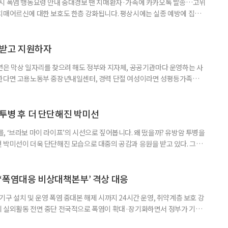
 시 폭염 행동요령 안내 중대경보 땐 치매환자·가족에 카카오톡 발송…고위
치매어르신에 대한 보호도 한층 강화됩니다. 평상시에는 실종 예방에 집중
 행동요령을 안내합니다. 특히 새롭게 마련된 ‘중대경보’ 단계에서는 치매
접 전달하고 온열질환 위험이 높은 어르신의 안전을 매일 확인합니다. 치
상황을 제대로 인식하거나 스스로 적절하게 대처하는 데 어려움을 겪을 수
담받고 지원하자
년은 막상 일자리를 찾으려 해도 정부와 지자체, 공공기관마다 운영하는 사
원한다면 고용노동부 중장년내일센터, 경력 단절 여성이라면 성평등가족부
득을 함께 원한다면 보건복지부 노인일자리사업이 출발점이 될 수 있다.
 활용하는 것만으로도 새로운 일을 시작하는 문턱이 훨씬 낮아진다. 취업
 국민취업지원제도 구직활동이 쉽지 않은 사람을 위한 제도다. 개인별 취
 투병 후 더 단단해진 박미선
, ‘브라보 마이 라이프’의 시선으로 짚어봅니다. 왜 떴을까? 유방암 투병을
 박미선이 더욱 단단해진 모습으로 대중의 공감과 응원을 받고 있다. 그러
널에 출연한 그는 방송 활동을 그만하라는 악성 댓글을 받았다고 고백해 눈
삶을 이어가고 있는 박미선은 왜 이전보다 더 큰 관심과 사랑을 받고 있을
 소식 박미선은 재치 있는 말솜씨와 공감 능력으로
‘폭염대응 비상대책본부’ 격상 대응
구 설치 및 운영 폭염 중대본 해제 시까지 24시간 운영, 취약계층 보호 강
리 실외활동 전면 중단 전국적으로 폭염이 확대·장기화하면서 정부가 기존
’로 격상했다. 7일 보건복지부에 따르면 정은경 장관 주재로 폭염 대응