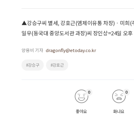
▲강승구씨 별세, 강호근(엠제이유통 차장)ㆍ미희(
일우(동국대 중앙도서관 과장)씨 장인상=24일 오후 삼성
양용비 기자
dragonfly@etoday.co.kr
#강승구
#강호근
0
0
좋아요
화나요