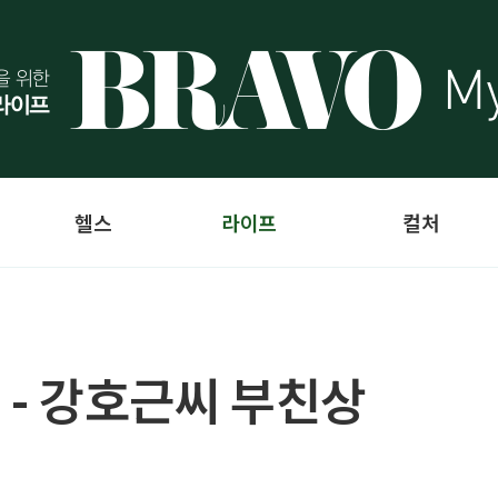
헬스
라이프
컬처
 - 강호근씨 부친상