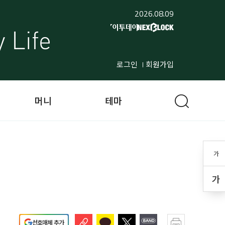
2026.08.09
로그인
회원가입
머니
테마
가
가
선호매체 추가