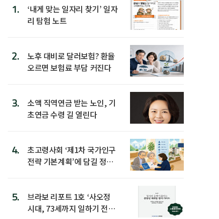
1.
‘내게 맞는 일자리 찾기’ 일자
리 탐험 노트
2.
노후 대비로 달러보험? 환율
오르면 보험료 부담 커진다
3.
소액 직역연금 받는 노인, 기
초연금 수령 길 열린다
4.
초고령사회 ‘제1차 국가인구
전략 기본계획’에 담길 정책
은
5.
브라보 리포트 1호 ‘사오정
시대, 73세까지 일하기 전략’