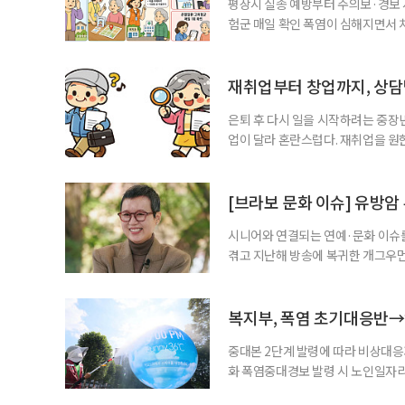
평상시 실종 예방부터 주의보·경보
험군 매일 확인 폭염이 심해지면서 
하고, 폭염 주의보·경보가 내려지면
환자와 가족에게 폭염 행동요령을 직
매어르신은 인지기능 저하로 폭염 
재취업부터 창업까지, 상
있습니다. 외출
은퇴 후 다시 일을 시작하려는 중장
업이 달라 혼란스럽다. 재취업을 
여성새로일하기센터, 사회참여와 소
자신의 상황에 맞는 지원기관을 알고
준비부터 구직 수당까지 고용노동부
[브라보 문화 이슈] 유방암
업 지원 계획을 세
시니어와 연결되는 연예·문화 이슈를
겪고 지난해 방송에 복귀한 개그우먼
나 최근 개그맨 김영철의 유튜브 채
길을 끌었다. 투병 이후에도 자신의 
까. 오랜 방송 생활 뒤 전해진 투병
복지부, 폭염 초기대응반→
중대본 2단계 발령에 따라 비상대응기
화 폭염중대경보 발령 시 노인일자
초기대응반을 ‘폭염대응 비상대책본부