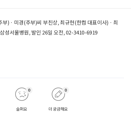
주부)ㆍ미경(주부)씨 부친상, 최규현(한컴 대표이사)ㆍ최
서울병원, 발인 26일 오전, 02-3410-6919
0
0
슬퍼요
더 궁금해요