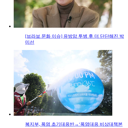
[브라보 문화 이슈] 유방암 투병 후 더 단단해진 박
미선
복지부, 폭염 초기대응반→‘폭염대응 비상대책본