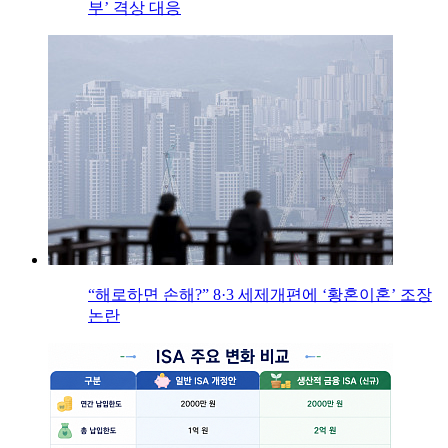
부’ 격상 대응
“해로하면 손해?” 8·3 세제개편에 ‘황혼이혼’ 조장
논란