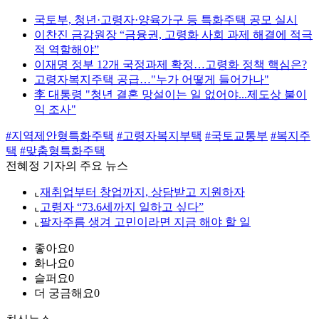
국토부, 청년·고령자·양육가구 등 특화주택 공모 실시
이찬진 금감원장 “금융권, 고령화 사회 과제 해결에 적극
적 역할해야”
이재명 정부 12개 국정과제 확정…고령화 정책 핵심은?
고령자복지주택 공급…"누가 어떻게 들어가나"
李 대통령 "청년 결혼 망설이는 일 없어야...제도상 불이
익 조사"
#지역제안형특화주택
#고령자복지부택
#국토교통부
#복지주
택
#맞춤형특화주택
전혜정 기자의 주요 뉴스
⌞
재취업부터 창업까지, 상담받고 지원하자
⌞
고령자 “73.6세까지 일하고 싶다”
⌞
팔자주름 생겨 고민이라면 지금 해야 할 일
좋아요
0
화나요
0
슬퍼요
0
더 궁금해요
0