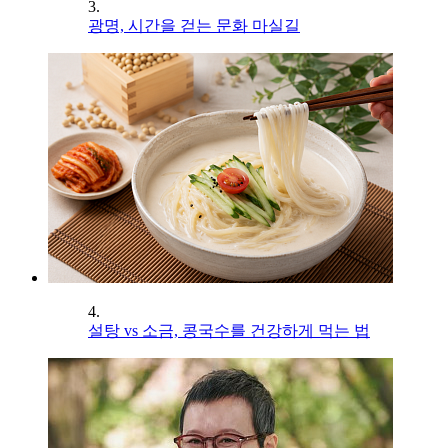
3.
광명, 시간을 걷는 문화 마실길
4.
설탕 vs 소금, 콩국수를 건강하게 먹는 법