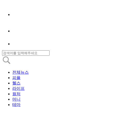
전체뉴스
피플
헬스
라이프
컬처
머니
테마