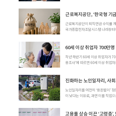
고용지표와 중장년 구직 흐름 사이의 
고, 15~64세 고용률은 70.2%로 
론 온도차 표면적으로는 5월 고용
근로복지공단, ‘한국형 기
근로복지공단이 퇴직연금 수익률 개선
국가종합전자조달시스템 나라장터에 
직연금 모델 개발’ 연구용역을 발주했
이 지났지만, 계약형 중심 구조로 
득 보장 강화를 위해 기금형 퇴직연
60세 이상 취업자 700만
과거
작년 하반기 60세 이상 취업자가 7
용조사’에 따르면 60세 이상 취업자는
33만4000명 증가했다. 산업별로는 
106만4000명(15.0%), ‘음식점 
증가하고, 음식점 및 주점업은 4만1
진화하는 노인일자리, 사회
노인일자리를 여전히 ‘용돈벌이’ 정
이 낮다는 이유로, 과연 이를 직업
인력개발원이 발표한 ‘2025년 노
층의 삶에 이미 많은 영향을 주고 
만점에 4.10점이었고, 참여 후 삶
고용률 상승 이끈 ‘고령층’,