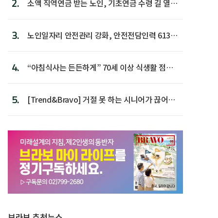
2.
소액 직역연금 받는 노인, 기초연금 수령 길 열린
다
3.
노인일자리 안전관리 강화, 안전전담인력 613명
첫 배치
4.
“아침식사는 든든하게” 70세 이상 식생활 점수
가장 높아
5.
[Trend&Bravo] 거절 못 하는 시니어가 끊어야
할 행동 5
브라보 추천뉴스