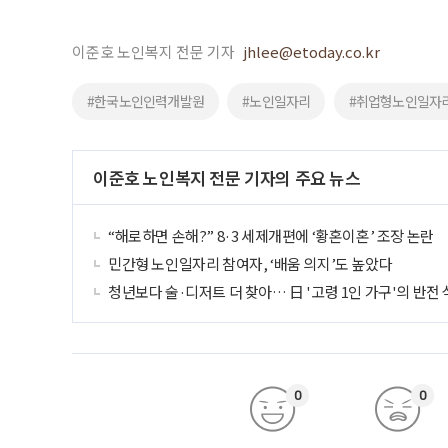
이준호 노인복지 전문 기자
jhlee@etoday.co.kr
#한국노인인력개발원
#노인일자리
#취업형노인일자
이준호 노인복지 전문 기자의 주요 뉴스
“해로하면 손해?” 8·3 세제개편에 ‘황혼이혼’ 조장 논란
민간형 노인일자리 참여자, ‘배움 의지’도 높았다
청년보다 술·디저트 더 찾아… 日 '고령 1인 가구'의 반전
0
0