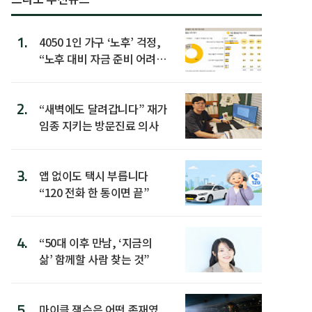
1.
4050 1인 가구 ‘노후’ 걱정,
“노후 대비 자금 준비 어려
워”
2.
“새벽에도 달려갑니다” 재가
임종 지키는 방문진료 의사
3.
앱 없이도 택시 부릅니다
“120 전화 한 통이면 끝”
4.
“50대 이후 만남, ‘지금의
삶’ 함께할 사람 찾는 것”
5.
마이클 잭슨은 어떤 존재였