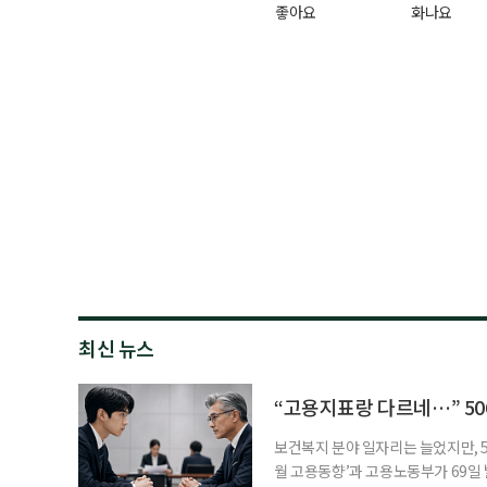
좋아요
화나요
최신 뉴스
“고용지표랑 다르네…” 50
보건복지 분야 일자리는 늘었지만, 5
월 고용동향’과 고용노동부가 69일 발