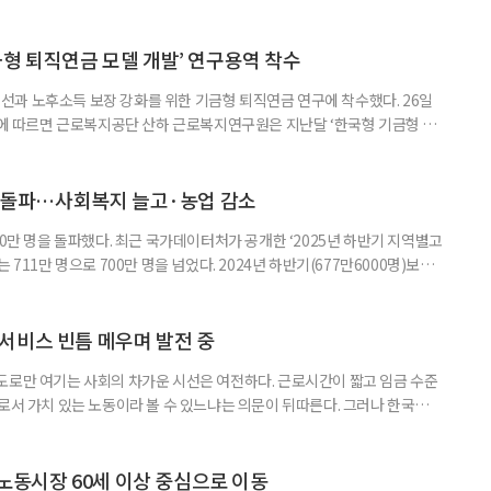
온도차가 드러난다. 5월 취업자는 2912만 명으로 1년 전보다 4만 명 줄었
0.4%포인트 하락했다. 실업률은 2.9%로 0.1%p 올랐다. 겉으론 보합, 속으
시장이 급격히 무너졌다기보다 둔화하는
금형 퇴직연금 모델 개발’ 연구용역 착수
과 노후소득 보장 강화를 위한 기금형 퇴직연금 연구에 착수했다. 26일
따르면 근로복지공단 산하 근로복지연구원은 지난달 ‘한국형 기금형 퇴
다. 연구원은 추진 배경에 대해 “퇴직연금제도는 2005년 도입 이후 20년
인해 낮은 수익률 문제가 지속적으로 제기돼 왔다”며 “수익률 제고와 노후소
금 도입 검토와 한국형 모델 개발이 필요하다”고 밝혔다. 이번 연구는 먼저
명 돌파…사회복지 늘고·농업 감소
00만 명을 돌파했다. 최근 국가데이터처가 공개한 ‘2025년 하반기 지역별고
 711만 명으로 700만 명을 넘었다. 2024년 하반기(677만6000명)보다
‘사회복지서비스업’이 115만2000명(16.2%)으로 가장 많았고, ‘농업’
및 주점업’ 44만6000명(6.3%) 순이었다. 사회복지 서비스업은 15만8000명
000명 증가했다. 반면
서비스 빈틈 메우며 발전 중
도로만 여기는 사회의 차가운 시선은 여전하다. 근로시간이 짧고 임금 수준
으로서 가치 있는 노동이라 볼 수 있느냐는 의문이 뒤따른다. 그러나 한국노인
인 일자리 및 사회활동 지원사업 실태조사’ 결과에 따르면 노인일자리는 고령
있는 것으로 나타난다. 조사 결과 노인일자리 참여자의 전반적 만족도는 5점
의 변화 수준은 4.05점으로 긍정적인 결과를 보여줬다. 자존감과 건
 노동시장 60세 이상 중심으로 이동