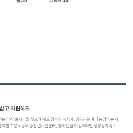
슬퍼요
더 궁금해요
담받고 지원하자
년은 막상 일자리를 찾으려 해도 정부와 지자체, 공공기관마다 운영하는 사
원한다면 고용노동부 중장년내일센터, 경력 단절 여성이라면 성평등가족부
득을 함께 원한다면 보건복지부 노인일자리사업이 출발점이 될 수 있다.