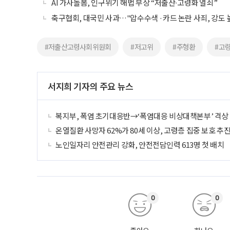
AI 가사돌봄, 인구위기 해법 부상 “저출산∙고령화 열쇠”
축구협회, 대국민 사과…"압수수색 ·카드 논란 사죄, 강도 
#저출산고령사회위원회
#저고위
#주형환
#고
서지희 기자의 주요 뉴스
복지부, 폭염 초기대응반→‘폭염대응 비상대책본부’ 격상
온열질환 사망자 62%가 80세 이상, 고령층 집중 보호 추
노인일자리 안전관리 강화, 안전전담인력 613명 첫 배치
0
0