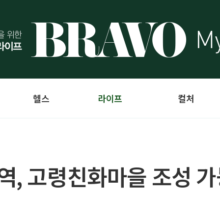
헬스
라이프
컬처
역, 고령친화마을 조성 