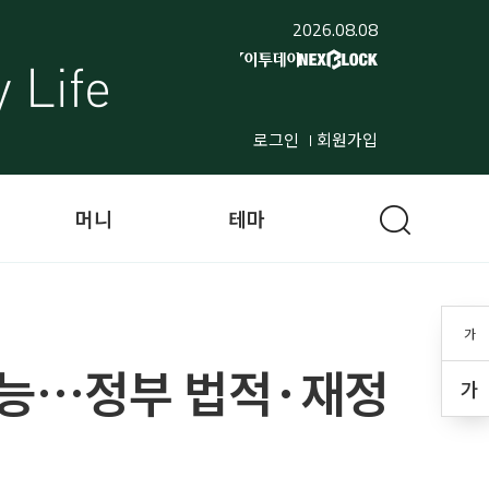
2026.08.08
로그인
회원가입
머니
테마
가
가능…정부 법적·재정
가