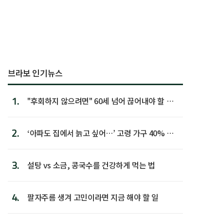
브라보 인기뉴스
1.
"후회하지 않으려면" 60세 넘어 끊어내야 할 사
람 1위
2.
‘아파도 집에서 늙고 싶어…’ 고령 가구 40% 노
후 주택이라 어...
3.
설탕 vs 소금, 콩국수를 건강하게 먹는 법
4.
팔자주름 생겨 고민이라면 지금 해야 할 일