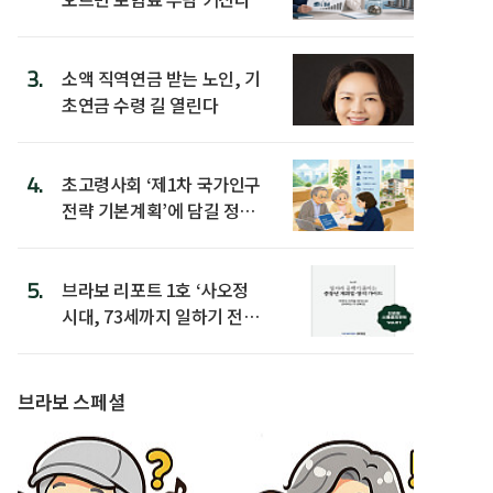
3.
소액 직역연금 받는 노인, 기
초연금 수령 길 열린다
4.
초고령사회 ‘제1차 국가인구
전략 기본계획’에 담길 정책
은
5.
브라보 리포트 1호 ‘사오정
시대, 73세까지 일하기 전략’
발간
브라보 스페셜