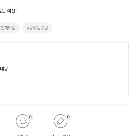
높은 쇄신"
령친화마을
#공주원로원
 대응
진
0
0