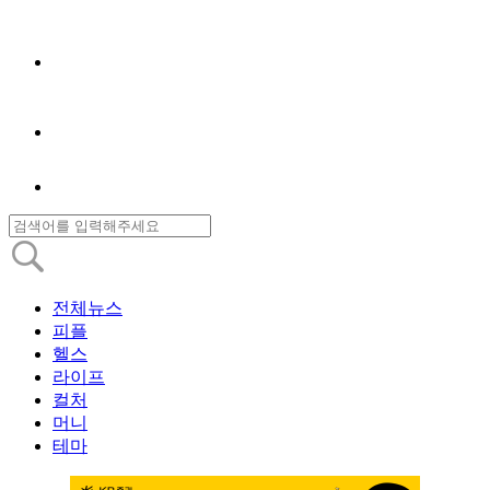
전체뉴스
피플
헬스
라이프
컬처
머니
테마