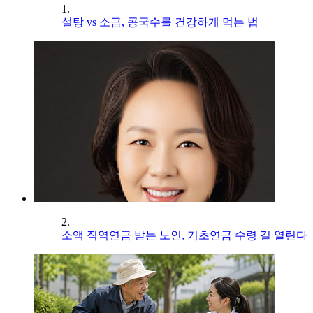
1.
설탕 vs 소금, 콩국수를 건강하게 먹는 법
2.
소액 직역연금 받는 노인, 기초연금 수령 길 열린다