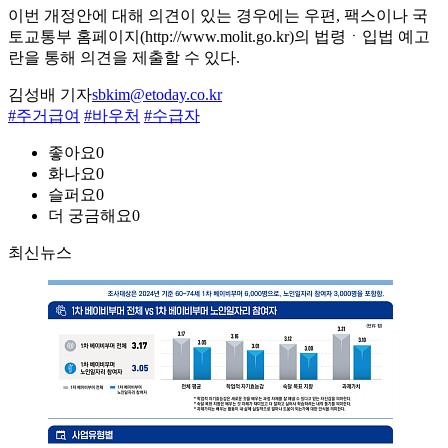
이번 개정안에 대해 의견이 있는 경우에는 우편, 팩스이나 국
토교통부 홈페이지(http://www.molit.go.kr)의 법령ㆍ입법 예고
란을 통해 의견을 제출할 수 있다.
김성배 기자
sbkim@etoday.co.kr
#주거급여
#바우처
#수급자
좋아요
0
화나요
0
슬퍼요
0
더 궁금해요
0
최신뉴스