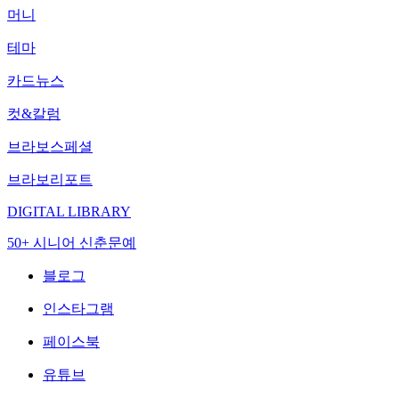
머니
테마
카드뉴스
컷&칼럼
브라보스페셜
브라보리포트
DIGITAL LIBRARY
50+ 시니어 신춘문예
블로그
인스타그램
페이스북
유튜브