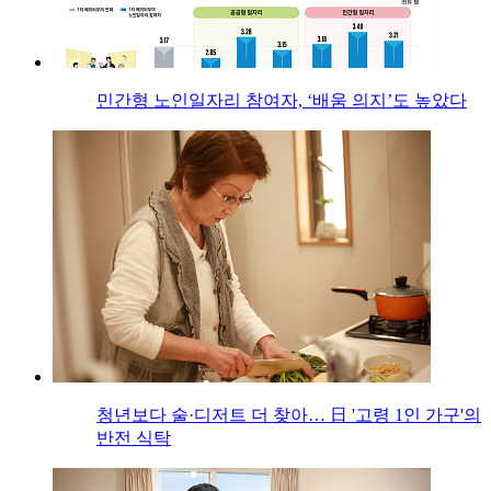
민간형 노인일자리 참여자, ‘배움 의지’도 높았다
청년보다 술·디저트 더 찾아… 日 '고령 1인 가구'의
반전 식탁