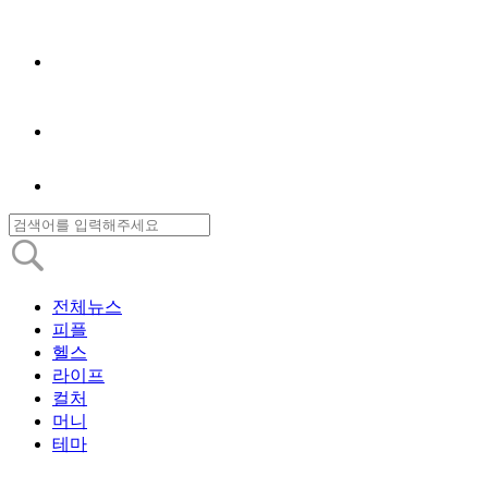
전체뉴스
피플
헬스
라이프
컬처
머니
테마