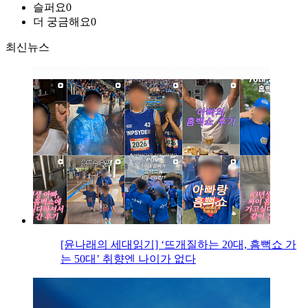
슬퍼요
0
더 궁금해요
0
최신뉴스
[윤나래의 세대읽기] ‘뜨개질하는 20대, 흠뻑쇼 가
는 50대’ 취향엔 나이가 없다