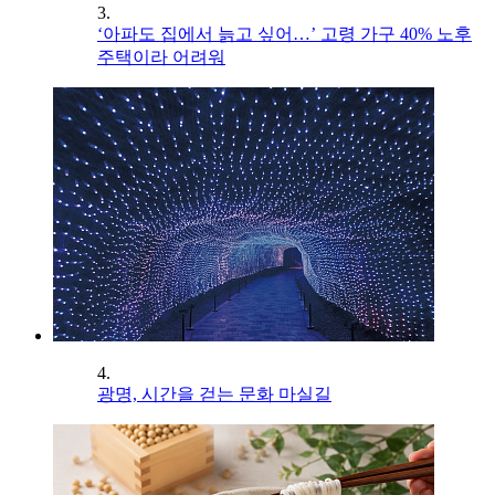
3.
‘아파도 집에서 늙고 싶어…’ 고령 가구 40% 노후
주택이라 어려워
4.
광명, 시간을 걷는 문화 마실길