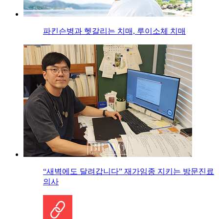
파킨슨병과 헷갈리는 치매, 루이소체 치매
“새벽에도 달려갑니다” 재가임종 지키는 방문진료
의사