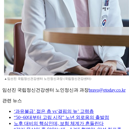
▲임선진 국립정신건강센터 노인정신과장 (국립정신건강센터)
임선진 국립정신건강센터 노인정신과 과장
bravo@etoday.co.kr
관련 뉴스
‘과유불급’ 젊은 층 vs‘결핍의 늪’ 고령층
“50~60대부터 고립 시작” 노년 외로움의 출발점
노후 대비의 핵심인데, 보험 체계가 흔들린다