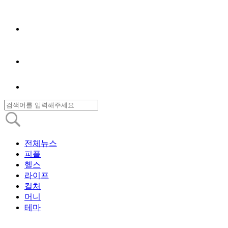
전체뉴스
피플
헬스
라이프
컬처
머니
테마