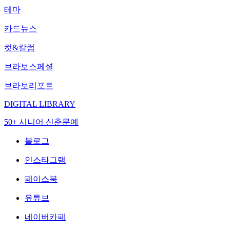
테마
카드뉴스
컷&칼럼
브라보스페셜
브라보리포트
DIGITAL LIBRARY
50+ 시니어 신춘문예
블로그
인스타그램
페이스북
유튜브
네이버카페