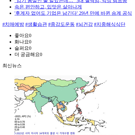
“감기 몸살인 줄 알았는데…” 3대 혈액암, 악성 림프종
속은 편안하고, 입맛은 살아나게
'후계자 없어도 기업은 남긴다' 29년 만에 바뀐 승계 공식
#치매예방
#생활습관
#중강도운동
#뇌건강
#지중해식식단
좋아요
0
화나요
0
슬퍼요
0
더 궁금해요
0
최신뉴스