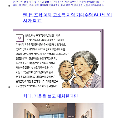
韓·日 포함 아태 고소득 지역 기대수명 84.1세 ‘아
시아 최고’
치매, 거울을 보고 대화한다면