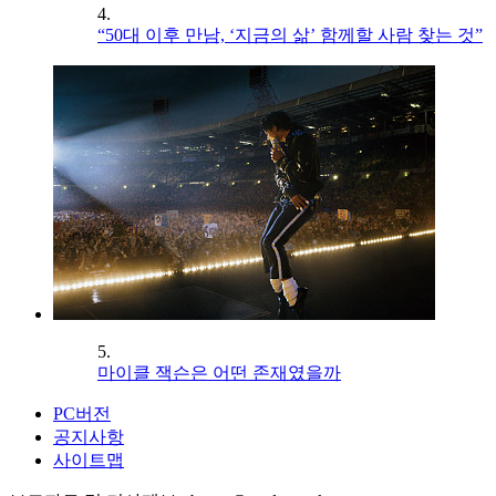
4.
“50대 이후 만남, ‘지금의 삶’ 함께할 사람 찾는 것”
5.
마이클 잭슨은 어떤 존재였을까
PC버전
공지사항
사이트맵