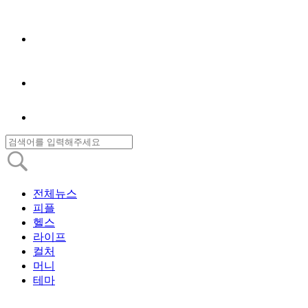
전체뉴스
피플
헬스
라이프
컬처
머니
테마