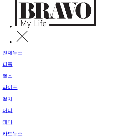
전체뉴스
피플
헬스
라이프
컬처
머니
테마
카드뉴스