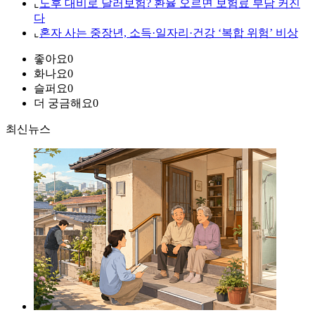
⌞
노후 대비로 달러보험? 환율 오르면 보험료 부담 커진
다
⌞
혼자 사는 중장년, 소득·일자리·건강 ‘복합 위험’ 비상
좋아요
0
화나요
0
슬퍼요
0
더 궁금해요
0
최신뉴스