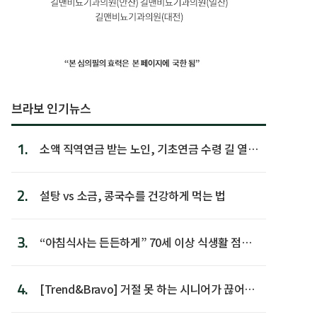
브라보 인기뉴스
1.
소액 직역연금 받는 노인, 기초연금 수령 길 열린
다
2.
설탕 vs 소금, 콩국수를 건강하게 먹는 법
3.
“아침식사는 든든하게” 70세 이상 식생활 점수
가장 높아
4.
[Trend&Bravo] 거절 못 하는 시니어가 끊어야
할 행동 5