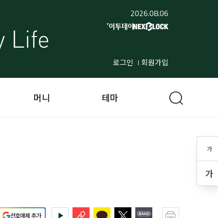
2026.08.06
로그인
회원가입
머니
테마
가
가
선호매체 추가