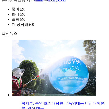
온라인뉴스팀 기자
online@etoday.co.kr
좋아요
0
화나요
0
슬퍼요
0
더 궁금해요
0
최신뉴스
복지부, 폭염 초기대응반→‘폭염대응 비상대책본
부’ 격상 대응