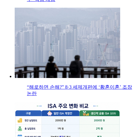
“해로하면 손해?” 8·3 세제개편에 ‘황혼이혼’ 조장
논란