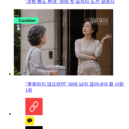
‘경험 無도 환영’ 생애 첫 일자리 도전 설명서
"후회하지 않으려면" 60세 넘어 끊어내야 할 사람
1위