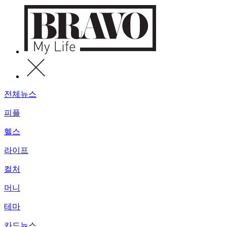
전체뉴스
피플
헬스
라이프
컬처
머니
테마
카드뉴스