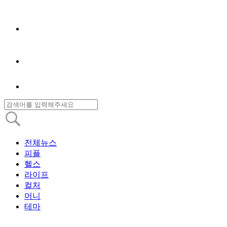
전체뉴스
피플
헬스
라이프
컬처
머니
테마