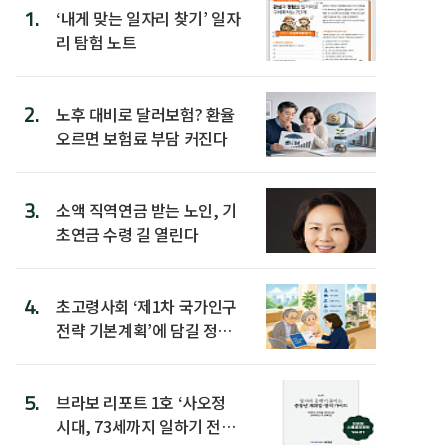
1.
‘내게 맞는 일자리 찾기’ 일자
리 탐험 노트
2.
노후 대비로 달러보험? 환율
오르면 보험료 부담 커진다
3.
소액 직역연금 받는 노인, 기
초연금 수령 길 열린다
4.
초고령사회 ‘제1차 국가인구
전략 기본계획’에 담길 정책
은
5.
브라보 리포트 1호 ‘사오정
시대, 73세까지 일하기 전략’