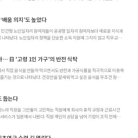
조정하는 전문직으로, 국내 장기요양 현장의 사회복지사나 사례관리자와 유
식품이나 영양 관련 상품이 실제 구매와 이용으로 이어진 경험이 있다는 응답
가 나왔다. 일본 헬스케어 기업 인터넷인피니티는 케어매니저 전문사이트 ‘케
‘배움 의지’도 높았다
 민간형 노인일자리 참여자들이 공공형 일자리 참여자보다 새로운 지식과
 나타났다. 노인일자리 정책을 단순한 소득 지원에 그치지 않고 직무교육
대해야 한다는 분석이 나온다. 한국노인인력개발원은 ‘한국 어르신의 일과
 7월호를 6일 공개했다. 이번 조사는 2024년 기준 60∼74세인 1차 베이
자들의 교육학습동기를 성별과 연령, 거주지역, 소득, 가구형태, 일자리 유
… 日 '고령 1인 가구'의 반전 식탁
에서 직접 음식을 만들어 먹으면서도 반찬과 가공식품을 적극적으로 이용하
주 즐기는 것으로 나타났다. 건강만을 앞세워 먹고 싶은 음식을 무조건 참기보
 즐거움을 유지하는 모습이다. 일본 식생활 조사기업 라이프스케이프마케팅
생활 실태와 의식’ 조사에 따르면, 60∼74세 1인 가구의 저녁 식사 가운데 직
는 비중은 51%였다. 반찬과 냉동·즉석식품, 통조림 등 외부에서 조
도 돕는다
기느라 직장을 그만둘지 고민하는 직원에게 회사의 휴직 규정과 근로시간
 서비스가 일본에서 나왔다. 직원 개인의 상담을 넘어 기업이 조직 전체의
돕는 것이 특징이다. 일본 고령친화기술 기업 시디아이(CDI)는 일과 가족
용 AI 서비스 'SOIN-L(소완 엘)'을 지난달 31일 출시했다고 3일 밝혔
을 밝히지 않고 하루 24시간 AI와 상담할 수 있으며, 인
기초연금 수령 길 열린다