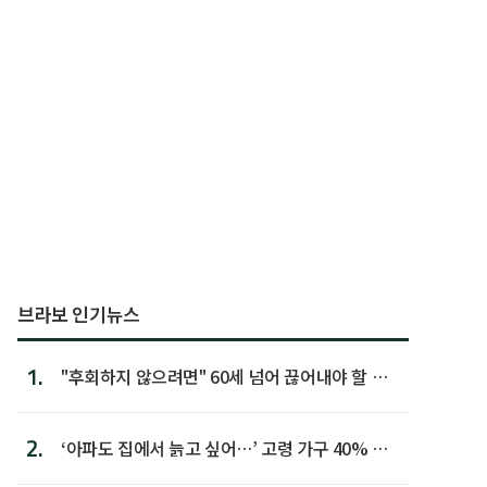
브라보 인기뉴스
1.
"후회하지 않으려면" 60세 넘어 끊어내야 할 사
람 1위
2.
‘아파도 집에서 늙고 싶어…’ 고령 가구 40% 노
후 주택이라 어...