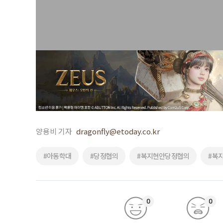
양용비 기자
dragonfly@etoday.co.kr
#아동학대
#당정협의
#복지현안당정협의
#복
0
0