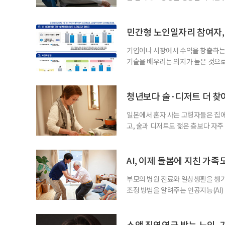
을 세우고 필요한 서비스를 연결·
사한 역할을 한다. 이들이 소개한 
이 91.5%에 달했다는 조사 결과
민간형 노인일자리 참여자, 
어매니지먼트
기업이나 시장에서 수익을 창출하는
기술을 배우려는 의지가 높은 것으로
과 평생학습을 결합한 방식으로 확
삶 패널’ 조사 결과를 분석한 정보그림
비부머 세대 가운데 노인일자리 참여
청년보다 술·디저트 더 찾아
형
일본에서 혼자 사는 고령자들은 집
고, 술과 디저트도 젊은 층보다 자
다는 조리 부담을 줄이면서 식사의
이 4일 발표한 ‘고령 1인 가구의 식
접 만든 음식이나 남은 음식이 차지하
AI, 이제 돌봄에 지친 가족
부모의 병원 진료와 일상생활을 챙
조정 방법을 알려주는 인공지능(AI)
돌봄 부담과 퇴직 위험을 파악하도록 
돌봄을 병행하는 직장인을 지원하는 기업
다. 이 서비스를 사용하면 직원은 이름
소액 직역연금 받는 노인, 