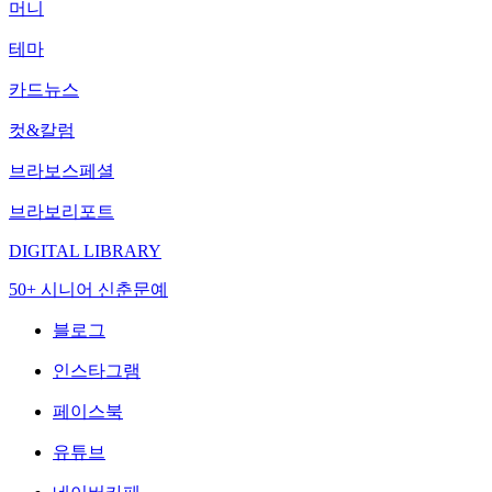
머니
테마
카드뉴스
컷&칼럼
브라보스페셜
브라보리포트
DIGITAL LIBRARY
50+ 시니어 신춘문예
블로그
인스타그램
페이스북
유튜브