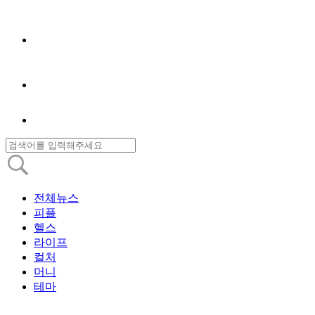
전체뉴스
피플
헬스
라이프
컬처
머니
테마