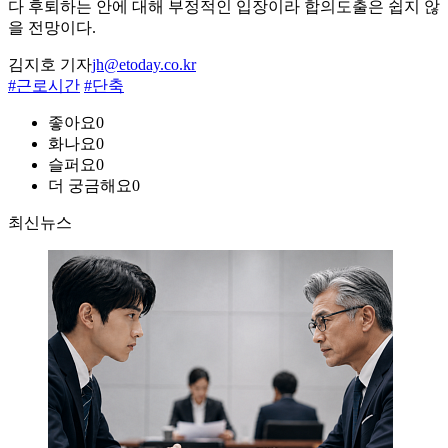
다 후퇴하는 안에 대해 부정적인 입장이라 합의도출은 쉽지 않
을 전망이다.
김지호 기자
jh@etoday.co.kr
#근로시간
#단축
좋아요
0
화나요
0
슬퍼요
0
더 궁금해요
0
최신뉴스