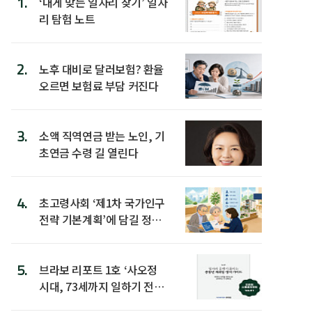
1.
‘내게 맞는 일자리 찾기’ 일자
리 탐험 노트
2.
노후 대비로 달러보험? 환율
오르면 보험료 부담 커진다
3.
소액 직역연금 받는 노인, 기
초연금 수령 길 열린다
4.
초고령사회 ‘제1차 국가인구
전략 기본계획’에 담길 정책
은
5.
브라보 리포트 1호 ‘사오정
시대, 73세까지 일하기 전략’
발간