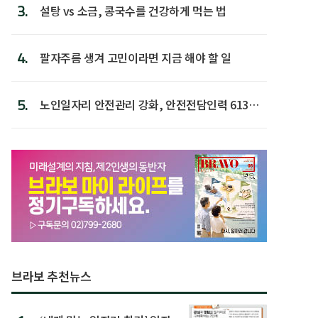
3.
설탕 vs 소금, 콩국수를 건강하게 먹는 법
4.
팔자주름 생겨 고민이라면 지금 해야 할 일
5.
노인일자리 안전관리 강화, 안전전담인력 613명
첫 배치
브라보 추천뉴스