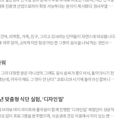
재와 친환경 산업으로까지 확장 가능하다는 분석이 제시됐다. 정사무엘 충
 서울 서초구 양재동 aT센터에서 열린 '에크테크 코리아 2025' 심포지
령친화식품으로서의 활용 가능성'을 주제로 발표하며 "계란 단백질은 고령
·흡수·이용 측면에서 매우 경쟁력 있는 단백질원"이라고 밝혔다. 발표에 따
빨간색, 따뜻함, 가족, 친구, 그리고 감사라는 단어들이 자연스레 떠오릅니다.
 마주 앉아, 소박하지만 정성 어린 한 그릇의 음식을 나눠 먹는 것만으로
습니다. ‘한 끼’는 단순한 식사가 아닌 마음을 나누는 방식이며, 소중한 기억
이팝 데몬 헌터스’ 콘텐츠가 전 세계인의 사랑을 받으며 애니메이션 속에 등
면 같은 K-푸드가 함께 주목받고 있습니다. K-푸드로
파워
 그리 다정한 분은 아니셨어. 그래도 음식 솜씨가 좋으셔서, 돌아가시기 전
는데, 아무리 해도 그 맛이 안 난다.” 코로나19 시기에 돌아가신 할머니가
 내려와 낯선 지역에서 오랜 기간 하숙집을 운영하셨던 할머니는 동네에서 음
다. 당시엔 고급 경양식집에나 가야 맛볼 수 있었던 돈가스나 수프도 종종
는 세련된 할머니로 기억하고 있습니다. 할머니를 떠올리니 집에 매달
 맞춤형 식단 실험, ‘디자인밀’
 브라보 마이 라이프와 풀무원이 함께 진행한 ‘디자인밀’ 체험단이 성공적
 낙오 없이 프로그램을 완주했으며, 식습관과 건강 지표에서 의미 있는 변화
료 후 진행된 설문조사 결과, 참가자 100%가 “체험단 프로그램에 만족한