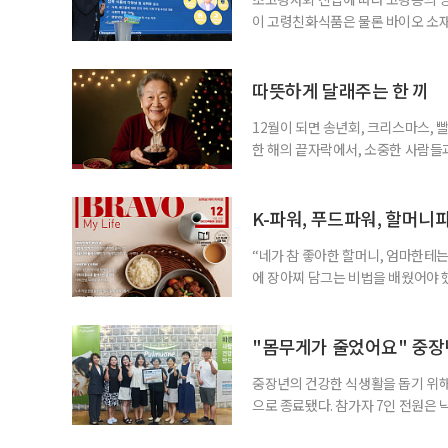
이 고령친화식품은 물론 바이오 소
남대학교 동물자원과학부 교수는 19일
엄에서 '계란 단백질의 기능성과 고
자의 생리적 한계를 고려할 때 소화
따뜻하게 달래주는 한 끼
르면 한국
12월이 되면 송년회, 크리스마스, 
한 해의 끝자락에서, 소중한 사람들과
도 충분히 행복한 시간을 보낼 수 있
을 만드는 순간이 됩니다. 최근 ‘케
장한 김밥, 국밥, 호떡, 떡볶이, 라
K-파워, 푸드파워, 할머니
“네가 참 좋아한 할머니, 엄마한테는
에 장아찌 담그는 비법을 배웠어야 했
생각나네요. 6.25전쟁 당시 피난
식 잘하는 분으로 소문이 자자했습니
만들어주셔서, 고급스런 음식을 잘하
"몸무게가 줄었어요" 중장년
중장년의 건강한 식생활을 돕기 위해
으로 종료됐다. 참가자 7인 전원은
를 경험했다고 입을 모았다. 체험 종