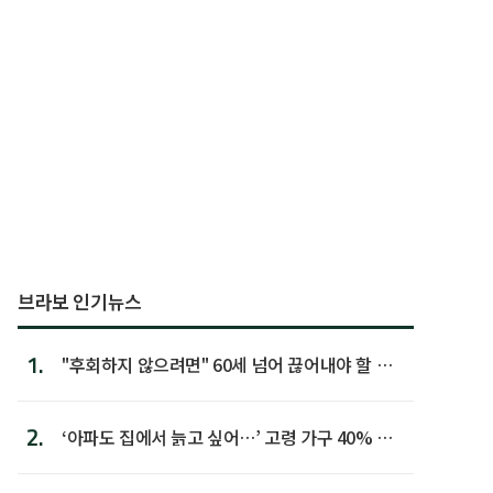
브라보 인기뉴스
1.
"후회하지 않으려면" 60세 넘어 끊어내야 할 사
람 1위
2.
‘아파도 집에서 늙고 싶어…’ 고령 가구 40% 노
후 주택이라 어...