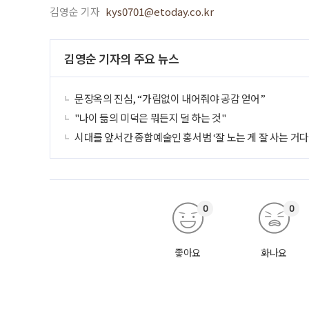
김영순 기자
kys0701@etoday.co.kr
김영순 기자의 주요 뉴스
문장옥의 진심, “가림없이 내어줘야 공감 얻어”
"나이 듦의 미덕은 뭐든지 덜 하는 것"
시대를 앞서간 종합예술인 홍서범 ‘잘 노는 게 잘 사는 거다!
0
0
좋아요
화나요