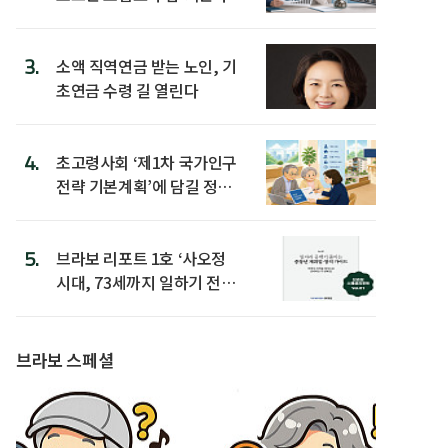
3.
소액 직역연금 받는 노인, 기
초연금 수령 길 열린다
4.
초고령사회 ‘제1차 국가인구
전략 기본계획’에 담길 정책
은
5.
브라보 리포트 1호 ‘사오정
시대, 73세까지 일하기 전략’
발간
브라보 스페셜