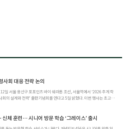
령사회 대응 전략 논의
일 서울 용산구 포포인츠 바이 쉐라톤 조선, 서울역에서 ‘2026 추계 학
사회의 설계와 전략’ 출판기념회를 연다고 5일 밝혔다. 이번 행사는 초고령
대응하기 위한 정책과 산업 전략을 논의하고, 학계와 산업계, 정책 현장의
 학술포럼에서는 김형수 호서대 교수가 ‘시니어비즈니스, 초고령사회를 설
이어 공동저자들이 돌봄과 금융, 헬스케어, 여가, 식품, 디지털 기술 등
신체 훈련… 시니어 방문 학습 ‘그레이스’ 출시
를 돕는 방문형 학습 서비스가 나왔다. 커넥티드456은 시니어를 위한 일