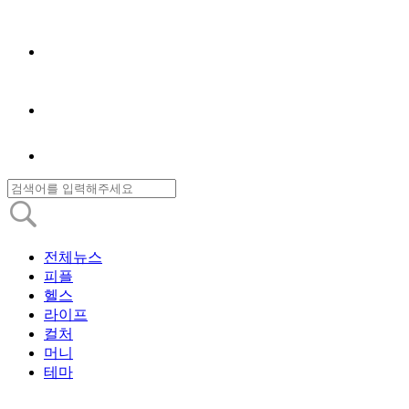
전체뉴스
피플
헬스
라이프
컬처
머니
테마