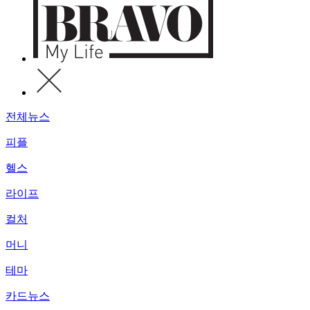
전체뉴스
피플
헬스
라이프
컬처
머니
테마
카드뉴스