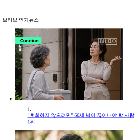
브라보 인기뉴스
1.
"후회하지 않으려면" 60세 넘어 끊어내야 할 사람
1위