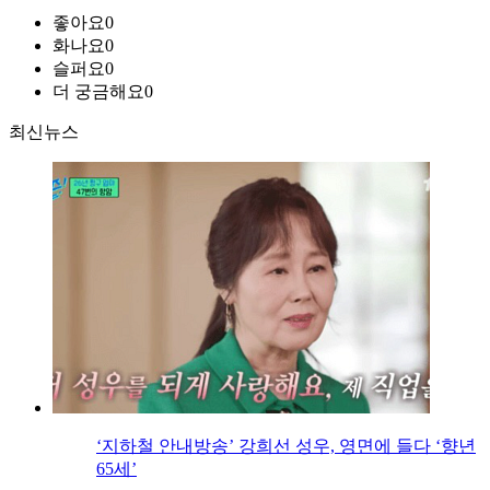
좋아요
0
화나요
0
슬퍼요
0
더 궁금해요
0
최신뉴스
‘지하철 안내방송’ 강희선 성우, 영면에 들다 ‘향년
65세’