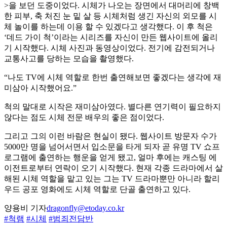
>을 보던 도중이었다. 시체가 나오는 장면에서 대머리에 창백
한 피부, 축 처진 눈 밑 살 등 시체처럼 생긴 자신의 외모를 시
체 놀이를 하는데 이용 할 수 있겠다고 생각했다. 이 후 척은
‘데드 가이 척’이라는 시리즈를 자신이 만든 웹사이트에 올리
기 시작했다. 시체 사진과 동영상이었다. 전기에 감전되거나
교통사고를 당하는 모습을 촬영했다.
“나도 TV에 시체 역할로 한번 출연해보면 좋겠다는 생각에 재
미삼아 시작했어요.”
척의 말대로 시작은 재미삼아였다. 별다른 연기력이 필요하지
않다는 점도 시체 전문 배우의 좋은 점이었다.
그리고 그의 이런 바람은 현실이 됐다. 웹사이트 방문자 수가
5000만 명을 넘어서면서 입소문을 타게 되자 곧 유명 TV 쇼프
로그램에 출연하는 행운을 얻게 됐고, 얼마 후에는 캐스팅 에
이전트로부터 연락이 오기 시작했다. 현재 각종 드라마에서 살
해된 시체 역할을 맡고 있는 그는 TV 드라마뿐만 아니라 할리
우드 공포 영화에도 시체 역할로 단골 출연하고 있다.
양용비 기자
dragonfly@etoday.co.kr
#척램
#시체
#범죄전담반