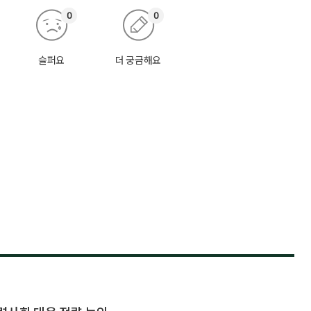
0
0
슬퍼요
더 궁금해요