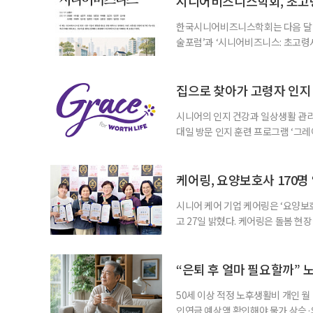
시니어비즈니스학회, 초고
한국시니어비즈니스학회는 다음 달 12
술포럼’과 ‘시니어비즈니스: 초고령
사회가 가져올 사회·경제적 변화에 
협력 기반을 넓히기 위해 마련됐다.
계하다’를 주제로 기조강연을 한다. 
집으로 찾아가 고령자 인지·
시니어의 인지 건강과 일상생활 관리
대일 방문 인지 훈련 프로그램 ‘그레
1~2회 이용자의 집을 방문해 인지
해 고령자의 외로움을 덜고, 식사와 
사용하는 자체 개발 워크북이 활용된다
케어링, 요양보호사 170명
시니어 케어 기업 케어링은 ‘요양보호
고 27일 밝혔다. 케어링은 돌봄 
기 위해 매년 명예 요양보호사를 선
동안 돌본 사례 등을 기준으로 각 
점에서 선정된 요양보호사들에게 위
“은퇴 후 얼마 필요할까” 
지식
50세 이상 적정 노후생활비 개인 월
인연금 예상액 확인해야 물가 상승·