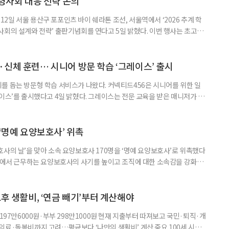
령사회 대응 전략 논의
일 서울 용산구 포포인츠 바이 쉐라톤 조선, 서울역에서 ‘2026 추계 학
사회의 설계와 전략’ 출판기념회를 연다고 5일 밝혔다. 이번 행사는 초고령
대응하기 위한 정책과 산업 전략을 논의하고, 학계와 산업계, 정책 현장의
 학술포럼에서는 김형수 호서대 교수가 ‘시니어비즈니스, 초고령사회를 설
이어 공동저자들이 돌봄과 금융, 헬스케어, 여가, 식품, 디지털 기술 등
신체 훈련… 시니어 방문 학습 ‘그레이스’ 출시
를 돕는 방문형 학습 서비스가 나왔다. 커넥티드456은 시니어를 위한 일
이스’를 출시했다고 4일 밝혔다. 그레이스는 전문 교육을 받은 매니저가 주
 훈련과 신체 활동을 진행하는 서비스다. 정기적인 대화와 정서적 교류를 통
약 복용 여부 등 일상생활 상태도 함께 살핀다. 인지 훈련에는 종이와 펜을
. 문제는 기억력과 주의집중력, 언어능력, 시공간 능력, 계산 능
 ‘명예 요양보호사’ 위촉
사의 날’을 맞아 소속 요양보호사 170명을 ‘명예 요양보호사’로 위촉했다
현장에서 근무하는 요양보호사의 사기를 높이고 조직에 대한 소속감을 강화하
정하고 있다. 돌봄 난도가 높은 어르신을 담당하거나 한 명의 어르신을 오랫
지역본부장의 추천을 받아 선정한다. 올해는 광주와 부산을 비롯한 전국 직영
촉장과 감사 편지를 전달했다. 우수 요양보호사들이 현장에서 쌓은 돌봄
노후 생활비, ‘연금 빼기’부터 계산해야
 197만6000원·부부 298만1000원 현재 지출부터 따져보고 국민·퇴직·개
의료·돌봄비까지 고려…평균보다 ‘나만의 생활비’ 계산 중요 100세 시대