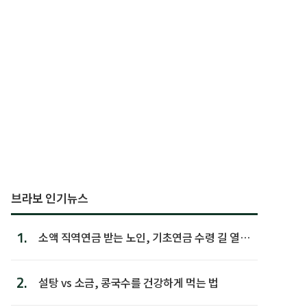
브라보 인기뉴스
1.
소액 직역연금 받는 노인, 기초연금 수령 길 열린
다
2.
설탕 vs 소금, 콩국수를 건강하게 먹는 법