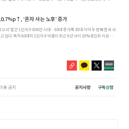
 큰 고민 중 하나는 ‘노후에 한 달에 얼마가 필요할까’다. 막연히 일정한 금
은퇴 후 필요한 생활비와 받을 수 있는 연금을 먼저 계산해 보는 것이 노후
. 조고은 하나금융연구소 하나더넥스트연구센터 수석연구원은 은퇴
10.7%p↑, ‘혼자 사는 노후’ 증가
고서’ 발간 1인가구 804만 시대…60대 증가폭 30대 이어 두 번째 한국 사
고 있다. 특히 60대의 1인가구 비중이 최근 6년 사이 10%포인트 이상 상
, 경제적 안정 등을 1인가구 관점에서 바라봐야 할 필요성이 커지고 있다.
 ‘2026 한국 1인가구 보고서’에 따르면 2024년 기준 한국 1인가구는
.1%를 차지했다. 1인가구 증가세는 특히 60
 이용 금지
공지사항
구독신청