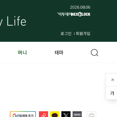
2026.08.06
로그인
회원가입
머니
테마
가
가
선호매체 추가