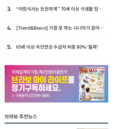
3.
“아침식사는 든든하게” 70세 이상 식생활 점수
가장 높아
4.
[Trend&Bravo] 거절 못 하는 시니어가 끊어야
할 행동 5
5.
65세 이상 국민연금 수급자 비중 80% ‘돌파’
브라보 추천뉴스