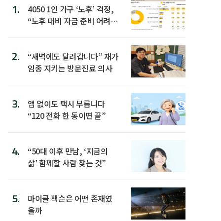
1.
4050 1인 가구 ‘노후’ 걱정,
“노후 대비 자금 준비 어려
워”
2.
“새벽에도 달려갑니다” 재가
임종 지키는 방문진료 의사
3.
앱 없이도 택시 부릅니다
“120 전화 한 통이면 끝”
4.
“50대 이후 만남, ‘지금의
삶’ 함께할 사람 찾는 것”
5.
마이클 잭슨은 어떤 존재였
을까