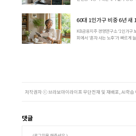
를 맞아 은퇴를 앞둔 중장년층의 가장
액을 노후자금으로 마련하는 것보다 
준비의 출발점이라는 조언이 나온다
60대 1인가구 비중 6년 새 
KB금융지주 경영연구소 ‘1인가구 보
회에서 ‘혼자 사는 노후’가 빠르게 늘
승하면서 고령층의 주거와 돌봄, 건강
KB금융지주 경영연구소가 최근 발표한
804만5000가구로 전체 가구의 36
저작권자 ⓒ 브라보마이라이프 무단전재 및 재배포, AI학습
댓글