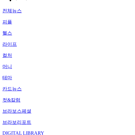
전체뉴스
피플
헬스
라이프
컬처
머니
테마
카드뉴스
컷&칼럼
브라보스페셜
브라보리포트
DIGITAL LIBRARY