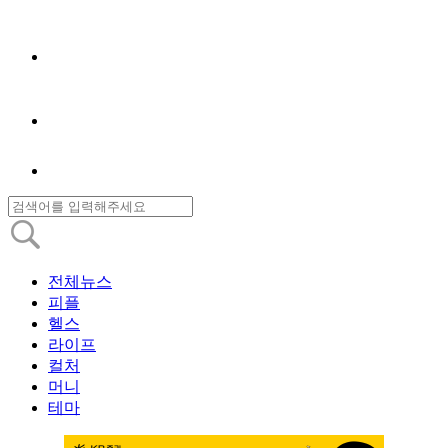
전체뉴스
피플
헬스
라이프
컬처
머니
테마