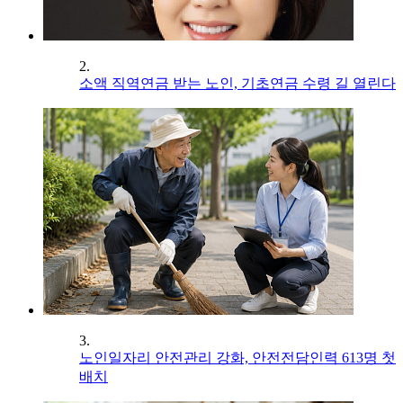
2.
소액 직역연금 받는 노인, 기초연금 수령 길 열린다
3.
노인일자리 안전관리 강화, 안전전담인력 613명 첫
배치