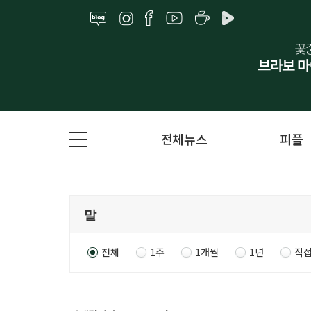
전체뉴스
피플
전체
1주
1개월
1년
직