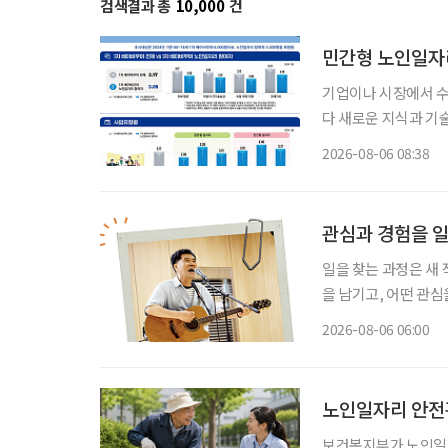
검색결과 총
10,000
건
민간형 노인일자리
기업이나 시장에서 
다 새로운 지식과 기
소득 지원에 그치지 
2026-08-06 08:38
나온다. 한국노
관심과 경험을 
일을 찾는 과정은 새
을 남기고, 어떤 관심
그대로 이어가려는 사
2026-08-06 06:00
람, 자신이 변화시킬
노인일자리 안전관
보건복지부가 노인일