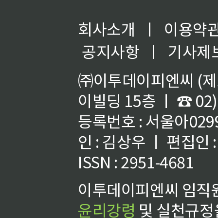
회사소개
ㅣ
이용약
공지사항
ㅣ
기사제
㈜이투데이피엔씨 (제호
이빌딩 15층 ㅣ ☎ 02)
등록번호 : 서울아02992
인 : 김상우 ㅣ 편집인
ISSN : 2951-4681
이투데이피엔씨 임직원
윤리강령
및 실천규정을