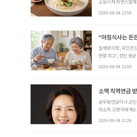
소모시켜 자연스럽게 보양식을 찾게 만든다.
르지만, 시원하고 고소
2026-08-04 13:56
단순히 더위를 식히는
“아침식사는 든든
질병관리청, 국민건강영양조사
연령 최고’, 성인 평균 58.6점보다 높아 ‘아침식사 
등히 높아 70세 이상 고령층의 식생활이 전 연령대 가운데 가장 양호한 것으로 나타났다. ‘아
2026-08-04 12:00
침식사 섭취’ 점수가
소액 직역연금 받
공무원연금이나 군인
저소득 고령자에게도 
는 연금액과 소득·재산 수
2026-08-04 11:26
의원은 소액 직역연금
록