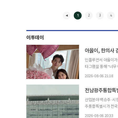
1
2
3
4
이투데이
아옳이, 한의사 
인플루언서 아옳이가 한의사 
타그램을 통해 “너무 예
에는 해외에서 행복한
2026-08-06 21:18
◀
전남광주통합특별시
산업분야 백승주·시민주
주통합특별시가 전국 
와 윤난실 시민주권 등 분야
2026-08-06 20:33