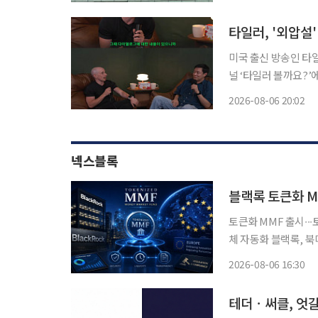
과 검증위원회·시민 
미국 출신 방송인 타일러 
널 ‘타일러 볼까요?’
드’라는 제목의 영상이 게재됐다. 영상에서 타일러는 “어떤 
2026-08-06 20:02
위주로 영어로 같이 
넥스블록
블랙록 토큰화 M
토큰화 MMF 출시∙∙
체 자동화 블랙록, 북미 
THEA, 비들 등 유럽 내 출
2026-08-06 16:30
유럽까지 스테이블코
테더ㆍ써클, 엇