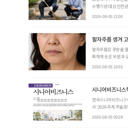
수행기관 대상 안전
폭 강화한다. 보건복지부는 5일 노인일자리 참여자가 더욱 안전한 환경에서 활동할 수 있도록
2026-08-05 12:00
안전전담인력 613명
팔자주름 생겨 고
팔자주름은 콧방울 옆
록하게 솟은 부분과 
록 팔자주름이 눈에 띄게 깊어지는 
2026-08-05 10:55
정을 지을 때 반복적
시니어비즈니스학
한국시니어비즈니스학회
서 ‘2026 추계 학
고 5일 밝혔다. 이번 행사는 초고령사회가 가져올 사회·경제적 변화에 대응하기 위한 정책과
2026-08-05 09:28
산업 전략을 논의하고