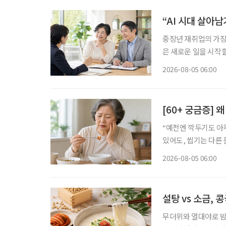
“AI 시대 살아
중장년 재취업의 가장 
은 새로운 일을 시작할
이야기하는 지금 중요
2026-08-05 06:00
하는 일을 새로운 기
[60+ 궁금증] 
“예전엔 깍두기도 아무렇
있어도, 씹기는 다른
은 2015년 43.3%
2026-08-05 06:00
임플란트나 틀니에 대
설탕 vs 소금,
무더위와 열대야로 밤