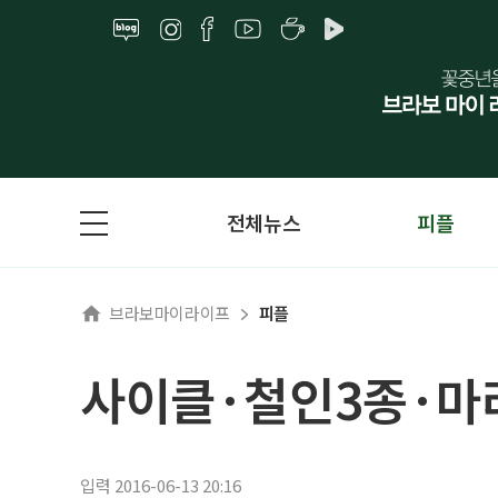
전체뉴스
피플
브라보마이라이프
피플
사이클·철인3종·마
입력 2016-06-13 20:16