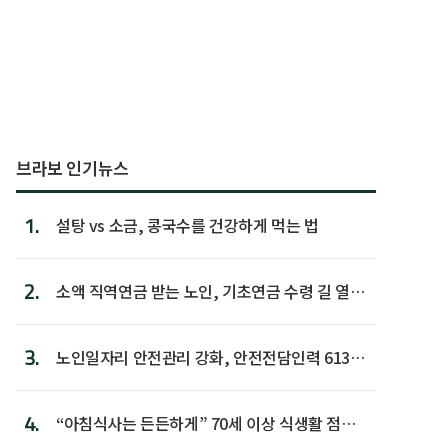
브라보 인기뉴스
1.
설탕 vs 소금, 콩국수를 건강하게 먹는 법
2.
소액 직역연금 받는 노인, 기초연금 수령 길 열린
다
3.
노인일자리 안전관리 강화, 안전전담인력 613명
첫 배치
4.
“아침식사는 든든하게” 70세 이상 식생활 점수
가장 높아