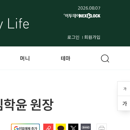
2026.08.07
로그인
회원가입
머니
테마
가
김학윤 원장
가
선호매체 추가