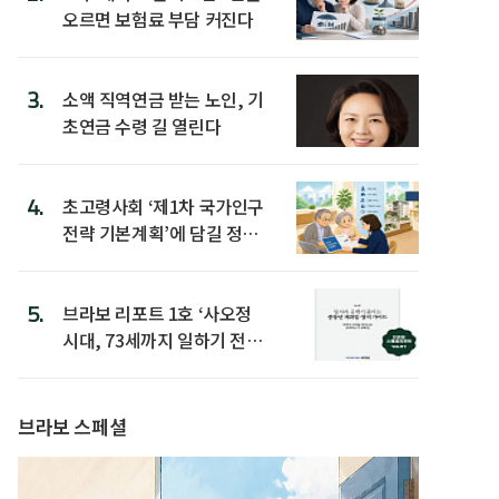
오르면 보험료 부담 커진다
3.
소액 직역연금 받는 노인, 기
초연금 수령 길 열린다
4.
초고령사회 ‘제1차 국가인구
전략 기본계획’에 담길 정책
은
5.
브라보 리포트 1호 ‘사오정
시대, 73세까지 일하기 전략’
발간
브라보 스페셜