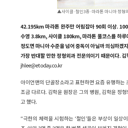
▲사이클·철인3종·마라톤 마니아 정형외
42.195km 마라톤 완주만 어림잡아 90회 이상. 
수영 3.8km, 사이클 180km, 마라톤 풀코스를 
정도면 마니아 수준을 넘어 중독이 아닐까 의심하겠지만
가장 반대할 만한 정형외과 전문의이기 때문이다. 김
jhlee@etoday.co.kr
아이언맨의 단골장소라고 표현하면 요즘 유행하는 
조금 다르다. 김학윤 원장은 그의 병원, 김학윤 
고 했다.
“극한의 체력을 시험하는 ‘철인’들은 부상이 일상
죠. 아마 3명 중 2명은 한 번쯤 쇄골이 부러진 경