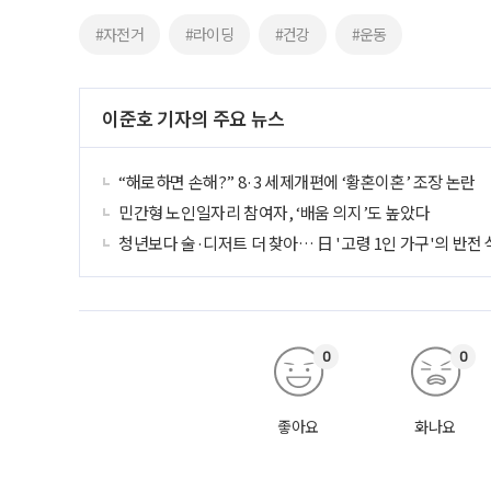
#자전거
#라이딩
#건강
#운동
이준호 기자의 주요 뉴스
“해로하면 손해?” 8·3 세제개편에 ‘황혼이혼’ 조장 논란
민간형 노인일자리 참여자, ‘배움 의지’도 높았다
청년보다 술·디저트 더 찾아… 日 '고령 1인 가구'의 반전
0
0
좋아요
화나요