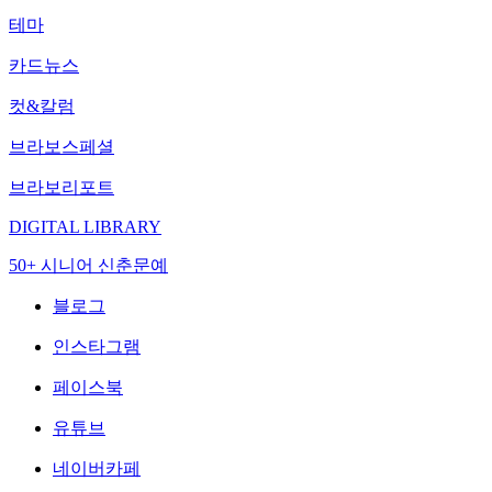
테마
카드뉴스
컷&칼럼
브라보스페셜
브라보리포트
DIGITAL LIBRARY
50+ 시니어 신춘문예
블로그
인스타그램
페이스북
유튜브
네이버카페