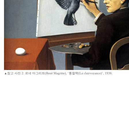
▲참고 사진 2: 르네 마그리트(René Magritte), ‘통찰력(La clairvoyance)’, 1936.