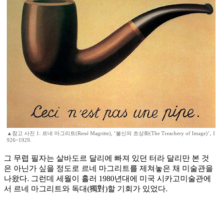
▲참고 사진 1: 르네 마그리트(René Magritte), ‘불신의 초상화(The Treachery of Image)’, 1
926~1929.
그 무렵 필자는 살바도르 달리에 빠져 있던 터라 달리만 본 것
은 아닌가 싶을 정도로 르네 마그리트를 제쳐놓은 채 미술관을
나왔다. 그런데 세월이 흘러 1980년대에 미국 시카고미술관에
서 르네 마그리트와 독대(獨對)할 기회가 있었다.