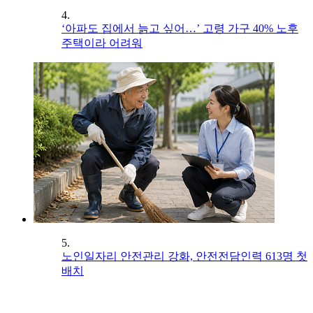
4.
‘아파도 집에서 늙고 싶어…’ 고령 가구 40% 노후
주택이라 어려워
5.
노인일자리 안전관리 강화, 안전전담인력 613명 첫
배치