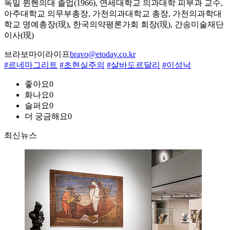
독일 뮌헨의대 졸업(1966), 연세대학교 의과대학 피부과 교수,
아주대학교 의무부총장, 가천의과대학교 총장, 가천의과학대
학교 명예총장(現), 한국의약평론가회 회장(現), 간송미술재단
이사(現)
브라보마이라이프
bravo@etoday.co.kr
#르네마그리트
#초현실주의
#살바도르달리
#이성낙
좋아요
0
화나요
0
슬퍼요
0
더 궁금해요
0
최신뉴스