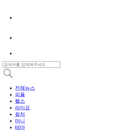
전체뉴스
피플
헬스
라이프
컬처
머니
테마