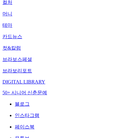
컬처
머니
테마
카드뉴스
컷&칼럼
브라보스페셜
브라보리포트
DIGITAL LIBRARY
50+ 시니어 신춘문예
블로그
인스타그램
페이스북