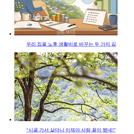
우리 집을 노후 생활비로 바꾸는 두 가지 길
“시골 가서 살더니 이제야 사람 꼴이 됐네!”