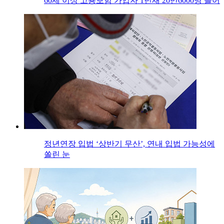
60세 이상 고용보험 가입자 1년새 20만6000명 늘어
정년연장 입법 ‘상반기 무산’, 연내 입법 가능성에
쏠린 눈