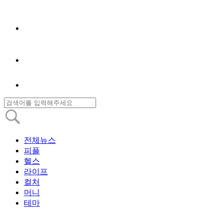
전체뉴스
피플
헬스
라이프
컬처
머니
테마