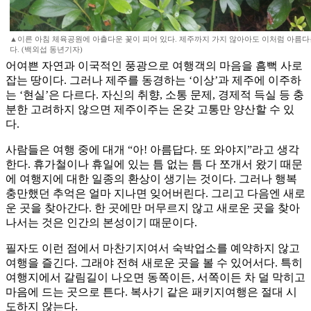
▲이른 아침 체육공원에 아츨다운 꽃이 피어 있다. 제주까지 가지 않아아도 이처럼 아름다
다. (백외섭 동년기자)
어여쁜 자연과 이국적인 풍광으로 여행객의 마음을 흠뻑 사로
잡는 땅이다. 그러나 제주를 동경하는 ‘이상’과 제주에 이주하
는 ‘현실’은 다르다. 자신의 취향, 소통 문제, 경제적 득실 등 충
분한 고려하지 않으면 제주이주는 온갖 고통만 양산할 수 있
다.
사람들은 여행 중에 대개 “아! 아름답다. 또 와야지”라고 생각
한다. 휴가철이나 휴일에 있는 틈 없는 틈 다 쪼개서 왔기 때문
에 여행지에 대한 일종의 환상이 생기는 것이다. 그러나 행복
충만했던 추억은 얼마 지나면 잊어버린다. 그리고 다음엔 새로
운 곳을 찾아간다. 한 곳에만 머무르지 않고 새로운 곳을 찾아
나서는 것은 인간의 본성이기 때문이다.
필자도 이런 점에서 마찬기지여서 숙박업소를 예약하지 않고
여행을 즐긴다. 그래야 전혀 새로운 곳을 볼 수 있어서다. 특히
여행지에서 갈림길이 나오면 동쪽이든, 서쪽이든 차 덜 막히고
마음에 드는 곳으로 튼다. 복사기 같은 패키지여행은 절대 시
도하지 않는다.