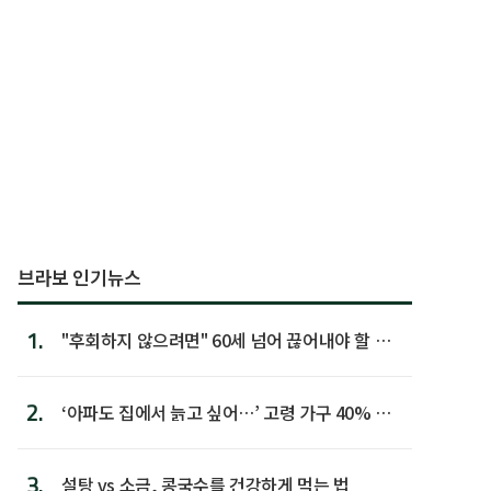
브라보 인기뉴스
1.
"후회하지 않으려면" 60세 넘어 끊어내야 할 사
람 1위
2.
‘아파도 집에서 늙고 싶어…’ 고령 가구 40% 노
후 주택이라 어...
3.
설탕 vs 소금, 콩국수를 건강하게 먹는 법