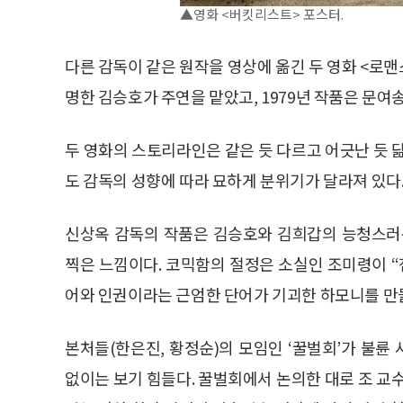
▲영화 <버킷리스트> 포스터.
다른 감독이 같은 원작을 영상에 옮긴 두 영화 <로맨
명한 김승호가 주연을 맡았고, 1979년 작품은 문
두 영화의 스토리라인은 같은 듯 다르고 어긋난 듯 
도 감독의 성향에 따라 묘하게 분위기가 달라져 있다
신상옥 감독의 작품은 김승호와 김희갑의 능청스러
찍은 느낌이다. 코믹함의 절정은 소실인 조미령이 “
어와 인권이라는 근엄한 단어가 기괴한 하모니를 만
본처들(한은진, 황정순)의 모임인 ‘꿀벌회’가 불
없이는 보기 힘들다. 꿀벌회에서 논의한 대로 조 교