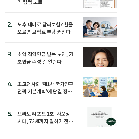
리 탐험 노트
2.
노후 대비로 달러보험? 환율
오르면 보험료 부담 커진다
3.
소액 직역연금 받는 노인, 기
초연금 수령 길 열린다
4.
초고령사회 ‘제1차 국가인구
전략 기본계획’에 담길 정책
은
5.
브라보 리포트 1호 ‘사오정
시대, 73세까지 일하기 전략’
발간