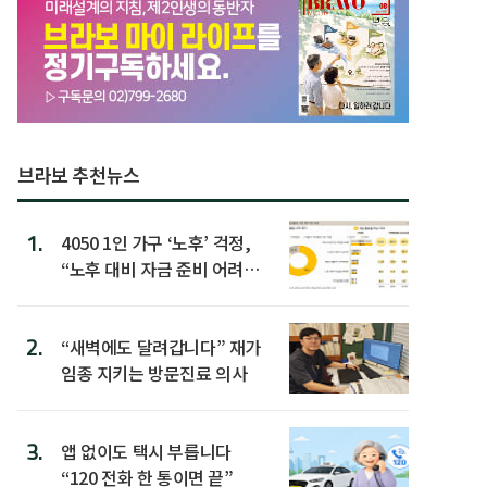
브라보 추천뉴스
1.
4050 1인 가구 ‘노후’ 걱정,
“노후 대비 자금 준비 어려
워”
2.
“새벽에도 달려갑니다” 재가
임종 지키는 방문진료 의사
3.
앱 없이도 택시 부릅니다
“120 전화 한 통이면 끝”