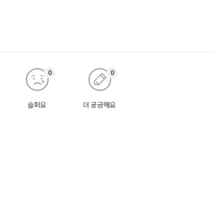
0
0
슬퍼요
더 궁금해요