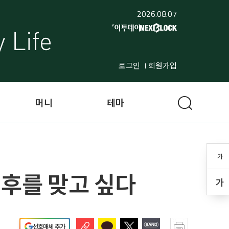
2026.08.07
로그인
회원가입
머니
테마
가
 최후를 맞고 싶다
가
선호매체 추가