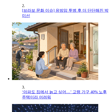
2.
[브라보 문화 이슈] 유방암 투병 후 더 단단해진 박
미선
3.
‘아파도 집에서 늙고 싶어…’ 고령 가구 40% 노후
주택이라 어려워