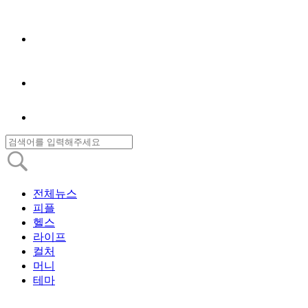
전체뉴스
피플
헬스
라이프
컬처
머니
테마