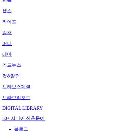
피플
헬스
라이프
컬처
머니
테마
카드뉴스
컷&칼럼
브라보스페셜
브라보리포트
DIGITAL LIBRARY
50+ 시니어 신춘문예
블로그