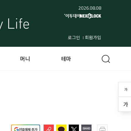
2026.08.08
로그인
회원가입
머니
테마
가
가
선호매체 추가