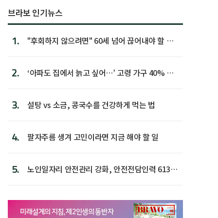
브라보 인기뉴스
1.
"후회하지 않으려면" 60세 넘어 끊어내야 할 사
람 1위
2.
‘아파도 집에서 늙고 싶어…’ 고령 가구 40% 노
후 주택이라 어...
3.
설탕 vs 소금, 콩국수를 건강하게 먹는 법
4.
팔자주름 생겨 고민이라면 지금 해야 할 일
5.
노인일자리 안전관리 강화, 안전전담인력 613명
첫 배치