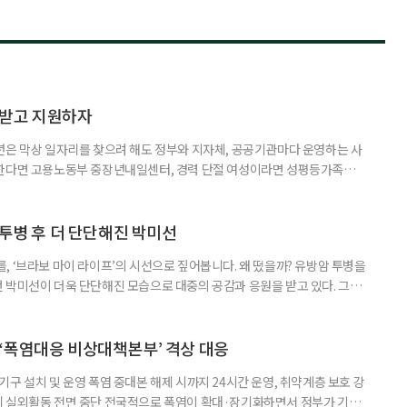
담받고 지원하자
년은 막상 일자리를 찾으려 해도 정부와 지자체, 공공기관마다 운영하는 사
원한다면 고용노동부 중장년내일센터, 경력 단절 여성이라면 성평등가족부
득을 함께 원한다면 보건복지부 노인일자리사업이 출발점이 될 수 있다.
 활용하는 것만으로도 새로운 일을 시작하는 문턱이 훨씬 낮아진다. 취업
 국민취업지원제도 구직활동이 쉽지 않은 사람을 위한 제도다. 개인별 취
 투병 후 더 단단해진 박미선
, ‘브라보 마이 라이프’의 시선으로 짚어봅니다. 왜 떴을까? 유방암 투병을
 박미선이 더욱 단단해진 모습으로 대중의 공감과 응원을 받고 있다. 그러
널에 출연한 그는 방송 활동을 그만하라는 악성 댓글을 받았다고 고백해 눈
삶을 이어가고 있는 박미선은 왜 이전보다 더 큰 관심과 사랑을 받고 있을
 소식 박미선은 재치 있는 말솜씨와 공감 능력으로
‘폭염대응 비상대책본부’ 격상 대응
구 설치 및 운영 폭염 중대본 해제 시까지 24시간 운영, 취약계층 보호 강
리 실외활동 전면 중단 전국적으로 폭염이 확대·장기화하면서 정부가 기존