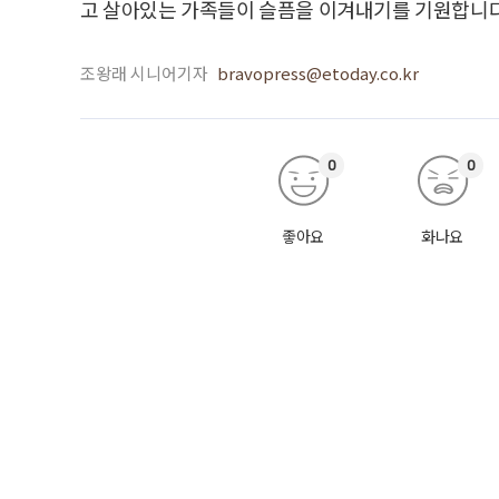
고 살아있는 가족들이 슬픔을 이겨내기를 기원합니
조왕래 시니어기자
bravopress@etoday.co.kr
0
0
좋아요
화나요