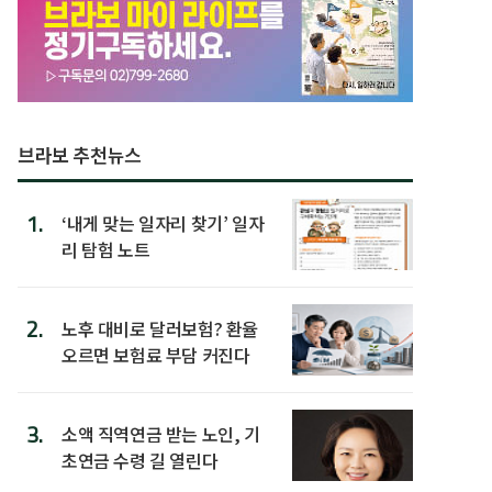
브라보 추천뉴스
1.
‘내게 맞는 일자리 찾기’ 일자
리 탐험 노트
2.
노후 대비로 달러보험? 환율
오르면 보험료 부담 커진다
3.
소액 직역연금 받는 노인, 기
초연금 수령 길 열린다