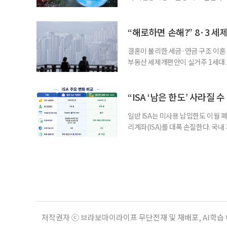
초기대응반을 ‘폭염대응 비상대책본부
긴급회의를 열고 폭염대응 비상대책
책본부(중대본) 2단계(심각)가 발
“해로하면 손해?” 8·3 세
운영
결혼이 불리한 세금·연금 구조 이혼 
부동산 세제개편안이 실거주 1세대 1
고령 부부에게는 혼인을 유지하는 
세는 개인별로 부과하지만, 1세대 
부가 각자 집 한 채씩을 보유하면 한
“ISA ‘남은 한도’ 사라질 
일반 ISA는 미사용 납입한도 이월 
리계좌(ISA)를 대폭 손질한다. 국
금융 ISA’를 새로 만들고, 일정 
기존 ISA 가입자라면 이번 개편안에
기 때문이다. 지난 3일 발표된 세제
저작권자 ⓒ 브라보마이라이프 무단전재 및 재배포, AI학습