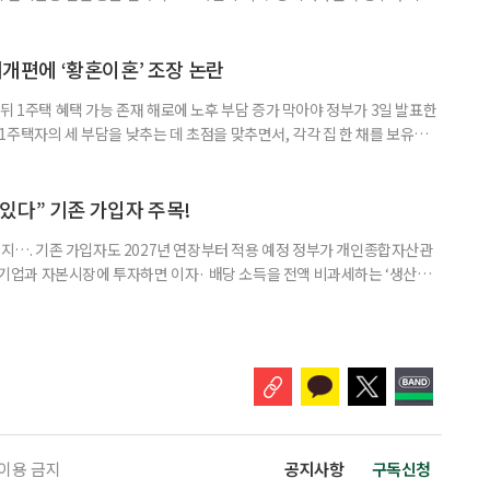
’로 격상했다. 7일 보건복지부에 따르면 정은경 장관 주재로 폭염 대응
본부를 구성·운영하기로 했다. 이번 조치는 지난 2일 폭염 중앙재난안전대
령된 이후에도 폭염이 전국적으로 확대되고 장기화한 데 따른 것이다. 기존에
제개편에 ‘황혼이혼’ 조장 논란
뒤 1주택 혜택 가능 존재 해로에 노후 부담 증가 막아야 정부가 3일 발표한
주택자의 세 부담을 낮추는 데 초점을 맞추면서, 각각 집 한 채를 보유한
것보다 이혼이 경제적으로 유리해질 수 있다는 분석이 나온다. 종합부동산
1주택 공제와 세액공제 적용 여부는 부부를 하나의 세대로 묶어 판단한다. 부
 세대가 두 채를 가진 것으로 보지만, 실제 이혼해 주거와 생계를 분
수 있다” 기존 가입자 주목!
폐지…. 기존 가입자도 2027년 연장부터 적용 예정 정부가 개인종합자산관
내 기업과 자본시장에 투자하면 이자· 배당 소득을 전액 비과세하는 ‘생산적
소득 이하 청년에게는 납입액의 10%를 소득공제 해주는 방안도 추진한다. 다만
 주목해야 한다. 그동안 사용하지 않고 쌓아둔 ISA 납입한도가 사라질 수 있
개편안이 국회 통과 후 그대로 시행된다면 법 시행 전 본
 이용 금지
공지사항
구독신청