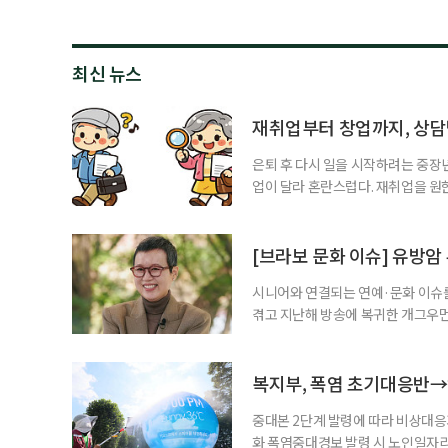
최신 뉴스
재취업부터 창업까지, 상
은퇴 후 다시 일을 시작하려는 중장
업이 달라 혼란스럽다. 재취업을 
여성새로일하기센터, 사회참여와 소
자신의 상황에 맞는 지원기관을 알고
준비부터 구직 수당까지 고용노동부
[브라보 문화 이슈] 유방암
업 지원 계획을 세
시니어와 연결되는 연예·문화 이슈를
겪고 지난해 방송에 복귀한 개그우먼
나 최근 개그맨 김영철의 유튜브 채
길을 끌었다. 투병 이후에도 자신의 
까. 오랜 방송 생활 뒤 전해진 투병
복지부, 폭염 초기대응반→
중대본 2단계 발령에 따라 비상대응기
화 폭염중대경보 발령 시 노인일자