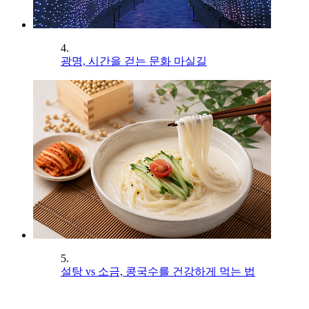
4.
광명, 시간을 걷는 문화 마실길
5.
설탕 vs 소금, 콩국수를 건강하게 먹는 법