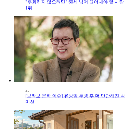
"후회하지 않으려면" 60세 넘어 끊어내야 할 사람
1위
2.
[브라보 문화 이슈] 유방암 투병 후 더 단단해진 박
미선