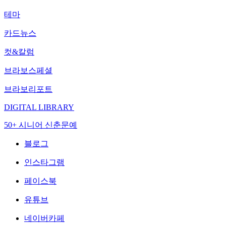
테마
카드뉴스
컷&칼럼
브라보스페셜
브라보리포트
DIGITAL LIBRARY
50+ 시니어 신춘문예
블로그
인스타그램
페이스북
유튜브
네이버카페