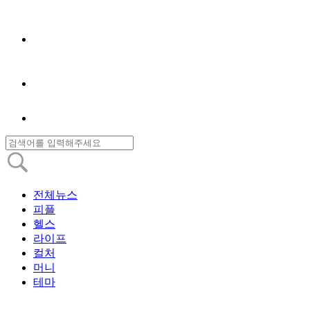
전체뉴스
피플
헬스
라이프
컬처
머니
테마