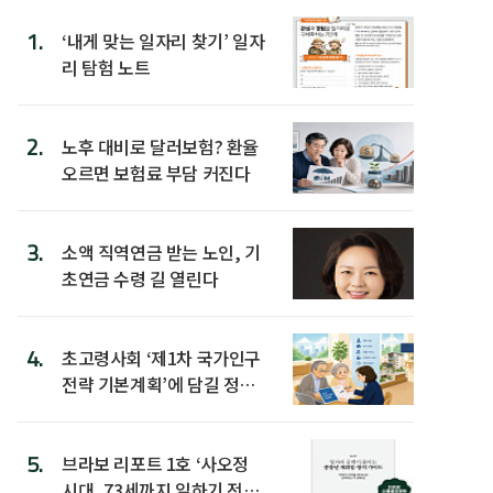
1.
‘내게 맞는 일자리 찾기’ 일자
리 탐험 노트
2.
노후 대비로 달러보험? 환율
오르면 보험료 부담 커진다
3.
소액 직역연금 받는 노인, 기
초연금 수령 길 열린다
4.
초고령사회 ‘제1차 국가인구
전략 기본계획’에 담길 정책
은
5.
브라보 리포트 1호 ‘사오정
시대, 73세까지 일하기 전략’