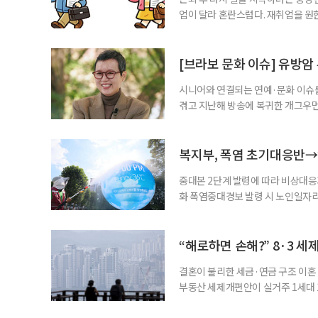
업이 달라 혼란스럽다. 재취업을 
여성새로일하기센터, 사회참여와 소
자신의 상황에 맞는 지원기관을 알고
준비부터 구직 수당까지 고용노동부
[브라보 문화 이슈] 유방암
업 지원 계획을 세
시니어와 연결되는 연예·문화 이슈를
겪고 지난해 방송에 복귀한 개그우먼
나 최근 개그맨 김영철의 유튜브 채
길을 끌었다. 투병 이후에도 자신의 
까. 오랜 방송 생활 뒤 전해진 투병
복지부, 폭염 초기대응반→
중대본 2단계 발령에 따라 비상대응기
화 폭염중대경보 발령 시 노인일자
초기대응반을 ‘폭염대응 비상대책본부
긴급회의를 열고 폭염대응 비상대책
책본부(중대본) 2단계(심각)가 발
“해로하면 손해?” 8·3 세
운영
결혼이 불리한 세금·연금 구조 이혼 
부동산 세제개편안이 실거주 1세대 1
고령 부부에게는 혼인을 유지하는 
세는 개인별로 부과하지만, 1세대 