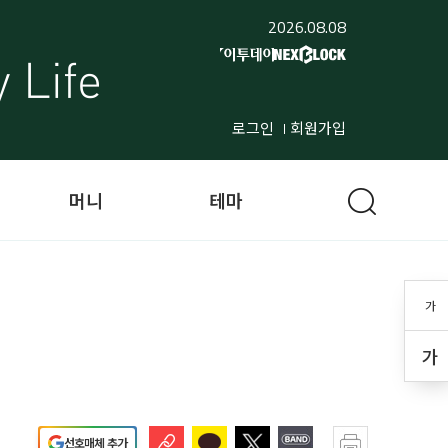
2026.08.08
로그인
회원가입
머니
테마
가
가
선호매체 추가