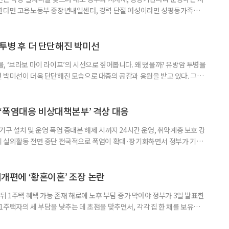
원한다면 고용노동부 중장년내일센터, 경력 단절 여성이라면 성평등가족부
득을 함께 원한다면 보건복지부 노인일자리사업이 출발점이 될 수 있다.
 활용하는 것만으로도 새로운 일을 시작하는 문턱이 훨씬 낮아진다. 취업
 국민취업지원제도 구직활동이 쉽지 않은 사람을 위한 제도다. 개인별 취
 투병 후 더 단단해진 박미선
, ‘브라보 마이 라이프’의 시선으로 짚어봅니다. 왜 떴을까? 유방암 투병을
 박미선이 더욱 단단해진 모습으로 대중의 공감과 응원을 받고 있다. 그러
널에 출연한 그는 방송 활동을 그만하라는 악성 댓글을 받았다고 고백해 눈
삶을 이어가고 있는 박미선은 왜 이전보다 더 큰 관심과 사랑을 받고 있을
 소식 박미선은 재치 있는 말솜씨와 공감 능력으로
‘폭염대응 비상대책본부’ 격상 대응
구 설치 및 운영 폭염 중대본 해제 시까지 24시간 운영, 취약계층 보호 강
리 실외활동 전면 중단 전국적으로 폭염이 확대·장기화하면서 정부가 기존
’로 격상했다. 7일 보건복지부에 따르면 정은경 장관 주재로 폭염 대응
본부를 구성·운영하기로 했다. 이번 조치는 지난 2일 폭염 중앙재난안전대
령된 이후에도 폭염이 전국적으로 확대되고 장기화한 데 따른 것이다. 기존에
제개편에 ‘황혼이혼’ 조장 논란
뒤 1주택 혜택 가능 존재 해로에 노후 부담 증가 막아야 정부가 3일 발표한
주택자의 세 부담을 낮추는 데 초점을 맞추면서, 각각 집 한 채를 보유한
것보다 이혼이 경제적으로 유리해질 수 있다는 분석이 나온다. 종합부동산
1주택 공제와 세액공제 적용 여부는 부부를 하나의 세대로 묶어 판단한다. 부