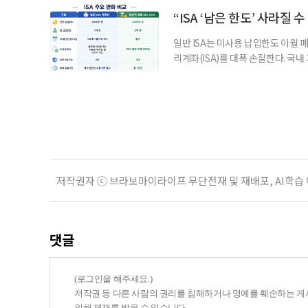
부가 각자 집 한 채씩을 보유하면 한
“ISA ‘남은 한도’ 사라질 
일반 ISA는 미사용 납입한도 이월 
리계좌(ISA)를 대폭 손질한다. 국
금융 ISA’를 새로 만들고, 일정 
기존 ISA 가입자라면 이번 개편안에
기 때문이다. 지난 3일 발표된 세제
저작권자 ⓒ 브라보마이라이프 무단전재 및 재배포, AI학습
댓글