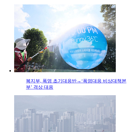
복지부, 폭염 초기대응반→‘폭염대응 비상대책본
부’ 격상 대응