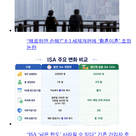
“해로하면 손해?” 8·3 세제개편에 ‘황혼이혼’ 조장
논란
“ISA ‘남은 한도’ 사라질 수 있다” 기존 가입자 주