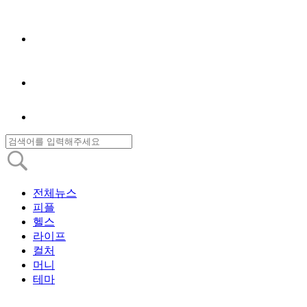
전체뉴스
피플
헬스
라이프
컬처
머니
테마