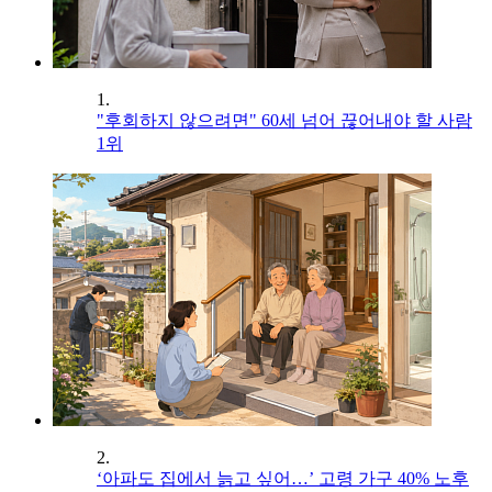
1.
"후회하지 않으려면" 60세 넘어 끊어내야 할 사람
1위
2.
‘아파도 집에서 늙고 싶어…’ 고령 가구 40% 노후