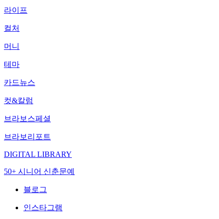
라이프
컬처
머니
테마
카드뉴스
컷&칼럼
브라보스페셜
브라보리포트
DIGITAL LIBRARY
50+ 시니어 신춘문예
블로그
인스타그램