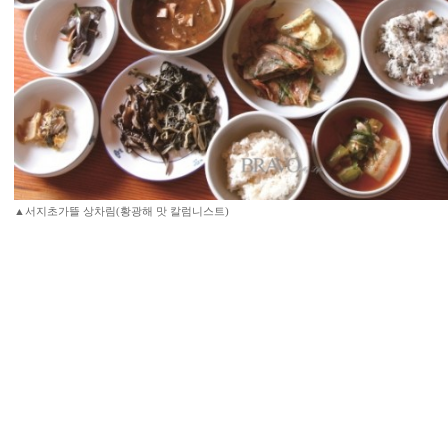
▲서지초가뜰 상차림(황광해 맛 칼럼니스트)