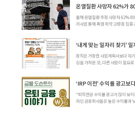
7000명으로, 1년 전보다 57만 명
온열질환 사망자 62%가 8
올해 온열질환 추정 사망자 62% 8
리사업 통해 폭염 취약 고령층 집중
나타났다. 이에 정부가 전국 보건소
에 따르면 5월 15일부터 이달 4일
고령층은 825명(33.8%), 80세 
‘내게 맞는 일자리 찾기’ 
창직은 거창한 사업계획서보다 자기 
심을 가져온 것, 다른 사람이 필요로
for 5060 창직사례집’을 바탕으로 ‘
싶었나요? ▷ 내가 살아오며 ‘이렇게 바
2._______________ 3._____
‘IRP 이전’ 수익률 광고보
“퇴직연금 수익률 광고가 많이 보이는
자인 금융회사들은 높은 수익률과 낮
가입자를 유치한다. 하지만 수익률이
운용하는 자금인 만큼, 광고보다 먼저
사들이 내세우는 퇴직연금 수익률은 