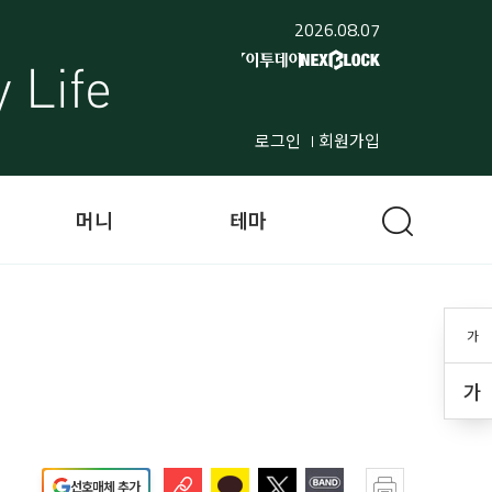
2026.08.07
로그인
회원가입
머니
테마
가
가
선호매체 추가