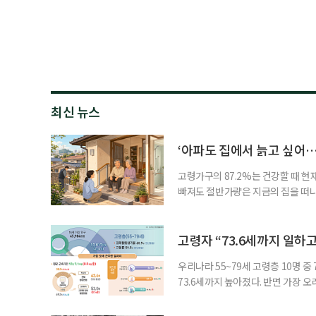
최신 뉴스
‘아파도 집에서 늙고 싶어…
고령가구의 87.2%는 건강할 때 현
빠져도 절반가량은 지금의 집을 떠나
공급에 무게가 실려 있다. 통합돌봄
지원 체계를 구축해야 한다는 제언이 
여름호에 실린 ‘통합돌봄 시행에 따른
고령자 “73.6세까지 일하고
우리나라 55~79세 고령층 10명 
73.6세까지 높아졌다. 반면 가장 
뒤에도 상당 기간 일해야 하는 고령층
처가 5일 발표한 ‘2026년 5월 경