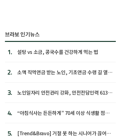
브라보 인기뉴스
1.
설탕 vs 소금, 콩국수를 건강하게 먹는 법
2.
소액 직역연금 받는 노인, 기초연금 수령 길 열린
다
3.
노인일자리 안전관리 강화, 안전전담인력 613명
첫 배치
4.
“아침식사는 든든하게” 70세 이상 식생활 점수
가장 높아
5.
[Trend&Bravo] 거절 못 하는 시니어가 끊어야