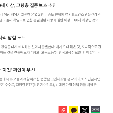
 증가했다. 15세 이상 인구에서 차지하는 비중은
0세 이상, 고령층 집중 보호 추진
0세 이상 집에서 발생한 온열질환 비중도 전체의 약 3배 보건소 방문건강관
 관리 올해 폭염으로 인한 온열질환 사망자 절반 이상이 80세 이상인 것으로
 방문건강관리사업을 통해 80세 이상 고령자 보호를 추진한다. 6일 복지부
까지 질병관리청으로 신고된 온열질환자는 총 2441명으로 이 중 65세 이상
이상은 300명(12.3%)으로 집계됐다. 연령별 환자 수
일자리 탐험 노트
경험을 다시 해석하는 일에서 출발한다. 내가 오래 해온 것, 지속적으로 관
 하는 것을 연결해보자. *참고 : 고용노동부·한국고용정보원 ‘함께 할 미래
브라보 마이 라이프’ 재구성. STEP 1. 내 안의 재료 찾기 1. 무엇을 바꾸고
뀌면 좋겠다’고 느낀 일은? 1._______________
__________ ▷ 그중 내가 직접 해볼 만
다 ‘이것’ 확인이 우선
데 내 IRP 옮겨야 할까?” 한 번쯤은 고민해봤을 생각이다. 퇴직연금사업
은 수수료, 다양한 ETF(상장지수펀드), 비대면 가입 혜택 등을 내세우며
 높다고 해서 무조건 옮기는 것만이 정답은 아니다. 퇴직연금은 오랜 기간
 확인해야 할 사항이 있다. 수익률 광고, 먼저 기준부터 봐야 한다 금융회
눈에 잘 들어온다. 하지만 수익률 숫자는 기준에 따라달라질 수 있다.