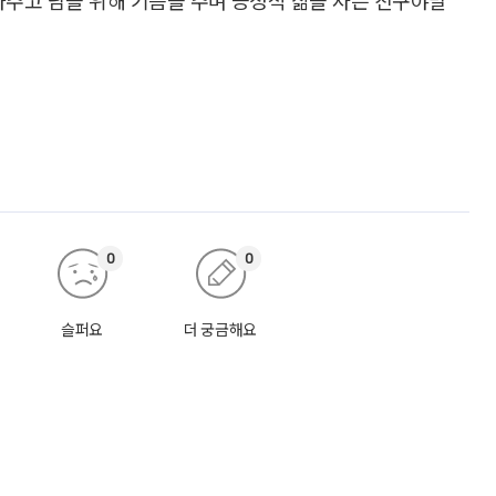
0
0
슬퍼요
더 궁금해요