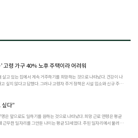
’ 고령 가구 40% 노후 주택이라 어려워
재 살고 있는 집에서 계속 거주하기를 희망하는 것으로 나타났다. 건강이 나
고 싶지 않다고 답했다. 그러나 고령자 주거 정책은 시설 입소와 신규 주택
 시행을 계기로 집수리부터 퇴원 후 임시 거처, 방문 돌봄까지 연결하는 주거
나왔다. 6일 건축공간연구원(AURI)이 발간한 ‘건축과 도시 공간’ 2026년
 고령자 주거-돌봄 협업 체계 구축 방안’ 보고서는 고
 싶다”
중 7명은 앞으로도 일하기를 원하는 것으로 나타났다. 희망 근로 연령은 평균
오래 근무한 일자리를 그만둔 나이는 평균 53세였다. 주된 일자리에서 물러난
의 현실이 통계로 확인됐다. 고령층 취업자 1012만 5000명 국가데이터
제활동인구조사 고령층 부가조사 결과’에 따르면 55~79세 인구는 1701만