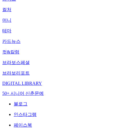
컬처
머니
테마
카드뉴스
컷&칼럼
브라보스페셜
브라보리포트
DIGITAL LIBRARY
50+ 시니어 신춘문예
블로그
인스타그램
페이스북