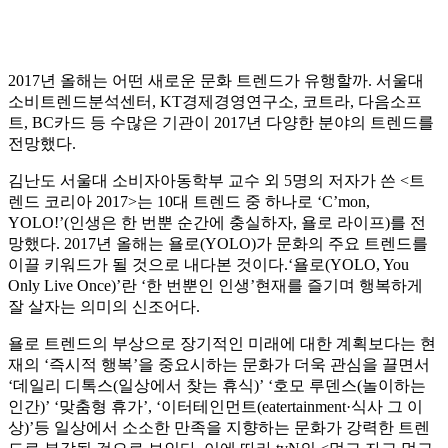
2017년 올해는 어떤 새로운 문화 트렌드가 유행할까. 서울대
소비트렌드분석센터, KT경제경영연구소, 코트라, 다음소프
트, BC카드 등 수많은 기관이 2017년 다양한 분야의 트렌드를
전망했다.
김난도 서울대 소비자아동학부 교수 외 5명의 저자가 쓴 <트
렌드 코리아 2017>는 10대 트렌드 중 하나로 ‘C’mon,
YOLO!’(인생은 한 번뿐 순간에 충실하자, 욜로 라이프)를 전
망했다. 2017년 올해는 욜로(YOLO)가 문화의 주요 트렌드를
이끌 키워드가 될 것으로 내다본 것이다.‘욜로(YOLO, You
Only Live Once)’란 ‘한 번뿐인 인생’현재를 즐기며 행복하게
잘 살자는 의미의 신조어다.
욜로 트렌드의 부상으로 장기적인 미래에 대한 계획보다는 현
재의 ‘즉시적 행복’을 중요시하는 문화가 더욱 관심을 끌면서
‘데일리 디톡스(일상에서 찾는 휴식)’ ‘호모 루덴스(놀이하는
인간)’ ‘맞춤형 휴가’, ‘이터테인먼트(eatertainment·식사 그 이
상)’등 일상에서 소소한 만족을 지향하는 문화가 강력한 트렌