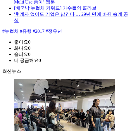
Multi Use 총아’ 웹툰
[배국남 뉴컬처 키워드] 가수들의 콜라보
'후계자 없어도 기업은 남긴다'… 29년 만에 바뀐 승계 공
식
#뉴컬처
#유행
#2017
#정유년
좋아요
0
화나요
0
슬퍼요
0
더 궁금해요
0
최신뉴스