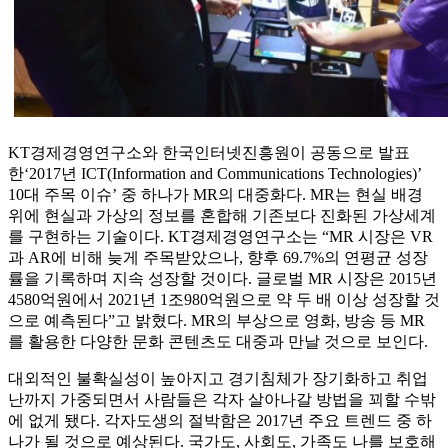
KT경제경영연구소와 한국인터넷진흥원이 공동으로 발표
한‘2017년 ICT(Information and Communications Technologies)’
10대 주목 이슈’ 중 하나가 MR의 대중화다. MR는 현실 배경
위에 현실과 가상의 정보를 혼합해 기존보다 진화된 가상세계
를 구현하는 기술이다. KT경제경영연구소는 “MR 시장은 VR
과 AR에 비해 늦게 주목받았으나, 향후 69.7%의 연평균 성장
률을 기록하며 지속 성장할 것이다. 글로벌 MR 시장은 2015년
4580억원에서 2021년 1조980억원으로 약 두 배 이상 성장할 것
으로 예측된다”고 밝혔다. MR의 부상으로 영화, 방송 등 MR
를 활용한 다양한 문화 콘텐츠도 대중과 만날 것으로 보인다.
대외적인 불확실성이 높아지고 경기침체가 장기화하고 취업
난까지 가중되면서 사람들은 각자 살아나갈 방법을 꾀할 수밖
에 없게 됐다. 각자도생의 절박함은 2017년 주요 트렌드 중 하
나가 될 것으로 예상된다. 국가도, 사회도, 가족도 나를 보호해