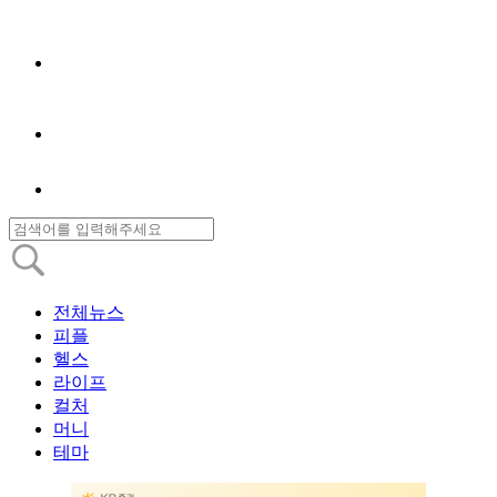
전체뉴스
피플
헬스
라이프
컬처
머니
테마