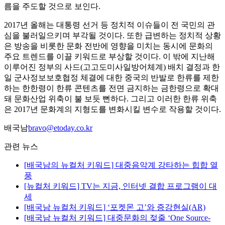
름을 주도할 것으로 보인다.
2017년 올해는 대통령 선거 등 정치적 이슈들이 전 국민의 관
심을 불러일으키며 부각될 것이다. 또한 급변하는 정치적 상황
은 방송을 비롯한 문화 전반에 영향을 미치는 동시에 문화의
주요 트렌드를 이끌 키워드로 부상할 것이다. 이 밖에 지난해
이루어진 정부의 사드(고고도미사일방어체계) 배치 결정과 한
일 군사정보보호협정 체결에 대한 중국의 반발로 한류를 제한
하는 한한령이 한류 콘텐츠를 전면 금지하는 금한령으로 확대
돼 문화산업 위축이 불 보듯 뻔하다. 그리고 이러한 한류 위축
은 2017년 문화계의 지형도를 변화시킬 변수로 작용할 것이다.
배국남
bravo@etoday.co.kr
관련 뉴스
[배국남의 뉴컬처 키워드] 대중음악계 강타하는 힙합 열
풍
[뉴컬처 키워드] TV는 지금, 인터넷 결합 프로그램이 대
세
[배국남 뉴컬처 키워드] ‘포켓몬 고’와 증강현실(AR)
[배국남 뉴컬처 키워드] 대중문화의 젖줄 ‘One Source-