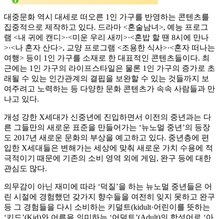
대중문화 역시 대세로 떠오른 1인 가구를 반영하는 콘텐츠를
집중적으로 제작하고 있다. 드라마 <혼술남녀>, 예능 프로그
램 <내 귀에 캔디>·<미운 우리 새끼>·<혼밥 할 땐 8시에 만나
>·<나 혼자 산다>, 교양 프로그램 <조용한 식사>·<혼자 떠나는
여행> 등이 1인 가구를 소재로 한 대표적인 콘텐츠들이다. 최
근에는 1인 가구의 라이프스타일은 물론 1인 가구의 증가로 초
래될 수 있는 인간관계의 결핍을 보완할 수 있는 것들까지 보
여주려고 노력하는 등 다양한 문화 콘텐츠가 속속 사람들과 만
나고 있다.
개성 강한 X세대가 신중년에 진입하면서 이전의 중년과는 다
른 그들만의 새로운 표준을 만들어가는 ‘뉴노멀 중년’의 등장
도 2017년 새로운 문화의 부상을 예고하고 있다. 중년층에 편
입한 X세대들은 변해가는 세상에 맞춰 새로운 가치 수용에 적
극적이기 때문에 기존의 소비 영역 외에 게임, 완구 등에 대한
관심도 많다.
의무감이 아닌 재미에 따라 ‘덕질’을 하는 뉴노멀 중년들은 어
린 시절에 경험했던 갖가지 향수들을 여전히 잊지 못하고 완구
등 그 경험들을 다시 소비하는 키덜트(kidult·어린이를 뜻하는
‘키드’(Kid)와 어른을 의미하는 ‘어덜트’(Adult)의 합성어로 ‘아