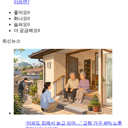
이라면?
좋아요
0
화나요
0
슬퍼요
0
더 궁금해요
0
최신뉴스
‘아파도 집에서 늙고 싶어…’ 고령 가구 40% 노후