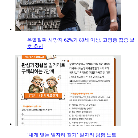
온열질환 사망자 62%가 80세 이상, 고령층 집중 보
호 추진
‘내게 맞는 일자리 찾기’ 일자리 탐험 노트