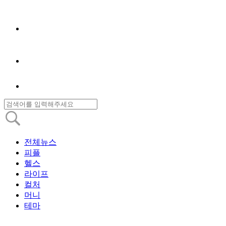
전체뉴스
피플
헬스
라이프
컬처
머니
테마