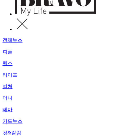
전체뉴스
피플
헬스
라이프
컬처
머니
테마
카드뉴스
컷&칼럼