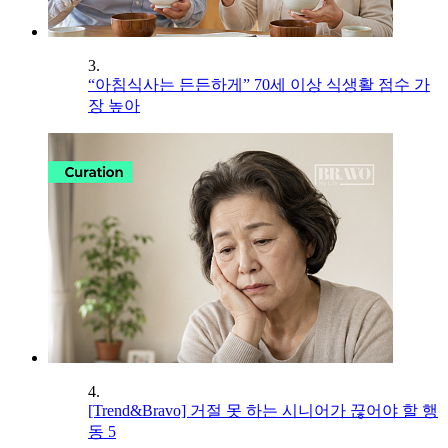
3.
“아침식사는 든든하게” 70세 이상 식생활 점수 가
장 높아
4.
[Trend&Bravo] 거절 못 하는 시니어가 끊어야 할 행
동 5