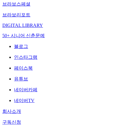
브라보스페셜
브라보리포트
DIGITAL LIBRARY
50+ 시니어 신춘문예
블로그
인스타그램
페이스북
유튜브
네이버카페
네이버TV
회사소개
구독신청