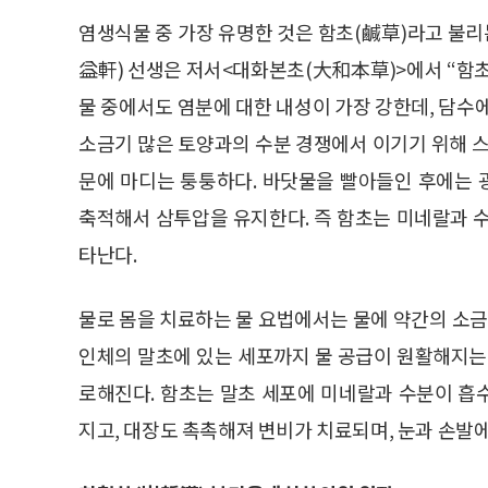
염생식물 중 가장 유명한 것은 함초(鹹草)라고 불리
益軒) 선생은 저서<대화본초(大和本草)>에서 “함
물 중에서도 염분에 대한 내성이 가장 강한데, 담수
소금기 많은 토양과의 수분 경쟁에서 이기기 위해 스
문에 마디는 퉁퉁하다. 바닷물을 빨아들인 후에는
축적해서 삼투압을 유지한다. 즉 함초는 미네랄과 
타난다.
물로 몸을 치료하는 물 요법에서는 물에 약간의 소금
인체의 말초에 있는 세포까지 물 공급이 원활해지는
로해진다. 함초는 말초 세포에 미네랄과 수분이 흡
지고, 대장도 촉촉해져 변비가 치료되며, 눈과 손발에