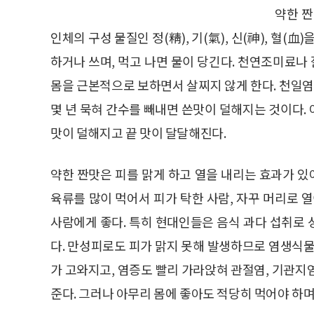
약한 짠
인체의 구성 물질인 정(精), 기(氣), 신(神), 혈(
하거나 쓰며, 먹고 나면 물이 당긴다. 천연조미료나 
몸을 근본적으로 보하면서 살찌지 않게 한다. 천일염
몇 년 묵혀 간수를 빼내면 쓴맛이 덜해지는 것이다.
맛이 덜해지고 끝 맛이 달달해진다.
약한 짠맛은 피를 맑게 하고 열을 내리는 효과가 있어
육류를 많이 먹어서 피가 탁한 사람, 자꾸 머리로 
사람에게 좋다. 특히 현대인들은 음식 과다 섭취로
다. 만성피로도 피가 맑지 못해 발생하므로 염생식물
가 고와지고, 염증도 빨리 가라앉혀 관절염, 기관지염
준다. 그러나 아무리 몸에 좋아도 적당히 먹어야 하며