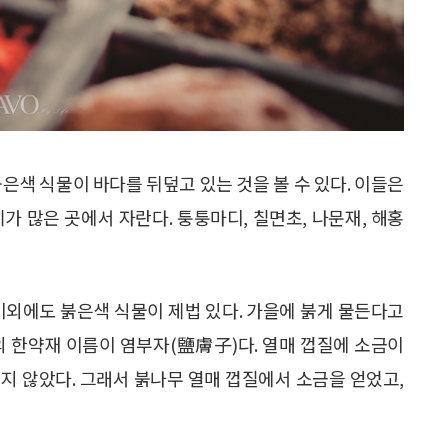
은색 식물이 바다를 뒤덮고 있는 것을 볼 수 있다. 이들은
가 많은 곳에서 자란다. 퉁퉁마디, 칠면초, 나문재, 해홍
이외에도 붉은색 식물이 제법 있다. 가을에 붉게 물든다고
의 한약재 이름이 염부자(鹽膚子)다. 열매 껍질에 소금이
지 않았다. 그래서 붉나무 열매 껍질에서 소금을 얻었고,