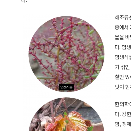
해조류는
중에서 
물을 바
다. 염
염생식물
기 섞인
칠만 있
맛이 함
한의학에
다. 강
염, 정