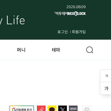
2026.08.09
로그인
회원가입
머니
테마
가
가
선호매체 추가