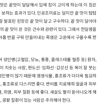
맛은 끝맛이 달달해서 입에 침이 고이게 하는데 이 침은
血)을 보하는 효과가 있다. 인공조미료는 달지만 끝 맛이 텁텁
잘 발효된 된장은 끝 맛이 달고 구수하다. 끝 맛이 달아야
의 끝 맛이 쓴 것은 간수와 관련이 있다. 그래서 천일염을
 아홉 번을 구워 만들어내는 죽염은 고온에서 구울수록 짠
 성인병(고혈압, 당뇨, 통풍, 콜레스테롤 혈증 등) 환자,
열이 치솟는 사람, 편도선·임파선·갑상선 등 목이 잘 붓는
 성인병이 많기 때문에 염생식물, 홍조류가 더더욱 필요하
, 홍조류로 다스리면 좋다. 변비를 치료해줘 얼굴과 피부
, 위염, 피부 질환 등에 좋다. 새살도 빨리 돋아나오게 해
, 콩팥 질환이 있는 사람은 주의해야 한다.