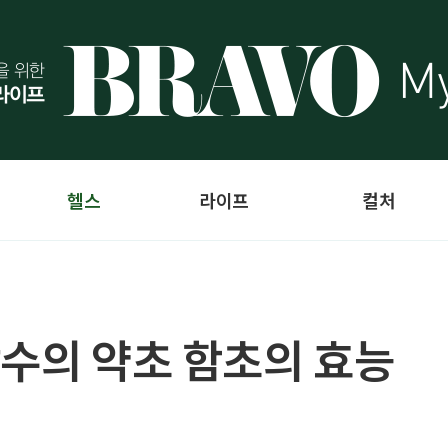
헬스
라이프
컬처
장수의 약초 함초의 효능