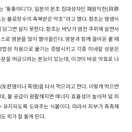
는 ‘퉁퉁마디’다. 일본의 본초 집대성자인 패원익헌(貝原
초는 불로장수의 축복받은 약초”라고 했다. 함초는 염생식
에 담그면 살지 못한다. 함초는 바닷가 염전 주위에 살면서
스로 염분을 많이 빨아들인다. 염분과 함께 들어온 물 때
 광합성 작용으로 물기는 증발시키고 각종 미네랄 성분은
수분을 머금으려는 본능이 있는데, 이것이 바로 약효로 나
(토판염이나 죽염)을 타서 먹으라고 한다. 이렇게 먹으면
데, 물 공급이 원활해지면 에너지 효율성이 높아져 덜 피
수 유지되도록 도와주는 식물이다. 따라서 피부가 촉촉해
도 피가 잘 돌게 된다.