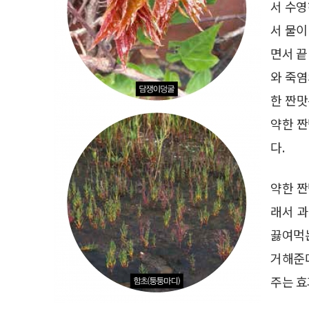
서 수영
서 물이
면서 끝
와 죽염
한 짠맛
약한 짠
다.
약한 짠
래서 과
끓여먹는
거해준다
주는 효