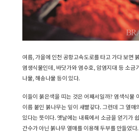
여름, 가을에 인천 공항고속도로를 타고 가다 보면 붉
염생식물인데, 바닷가와 염수호, 암염지대 등 소금기
나물, 해송나물 등이 있다.
이들이 붉은색을 띠는 것은 어째서일까? 염색식물 
이름 붙인 붉나무는 잎이 새빨갛다. 그런데 그 열매
있다는 뜻이다. 옛날에는 내륙에서 소금을 얻기가 쉽
간수가 아닌 붉나무 열매를 이용해 두부를 만들었다.