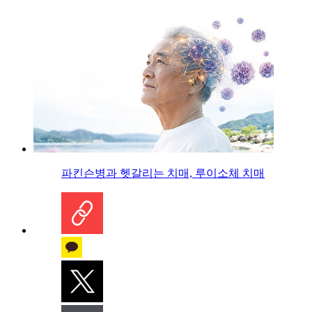
파킨슨병과 헷갈리는 치매, 루이소체 치매