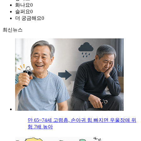
화나요
0
슬퍼요
0
더 궁금해요
0
최신뉴스
만 65~74세 고령층, 손아귀 힘 빠지면 우울장애 위
험 7배 높아