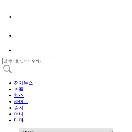
전체뉴스
피플
헬스
라이프
컬처
머니
테마