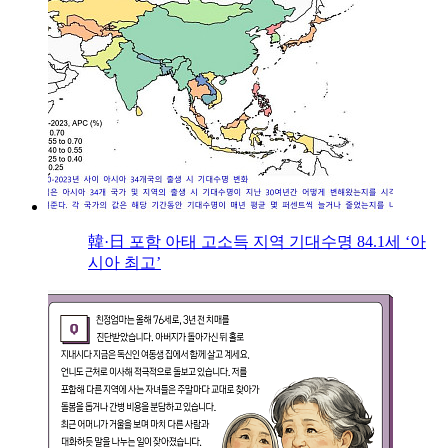
韓·日 포함 아태 고소득 지역 기대수명 84.1세 ‘아
시아 최고’