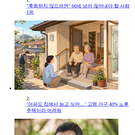
1.
"후회하지 않으려면" 60세 넘어 끊어내야 할 사람
1위
2.
‘아파도 집에서 늙고 싶어…’ 고령 가구 40% 노후
주택이라 어려워