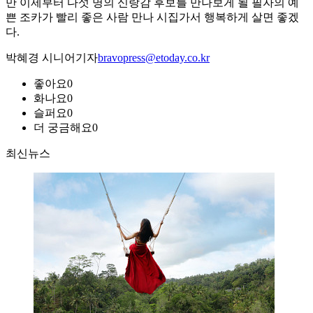
만 이제부터 다섯 명의 신랑감 후보를 만나보게 될 필자의 예
쁜 조카가 빨리 좋은 사람 만나 시집가서 행복하게 살면 좋겠
다.
박혜경 시니어기자
bravopress@etoday.co.kr
좋아요
0
화나요
0
슬퍼요
0
더 궁금해요
0
최신뉴스