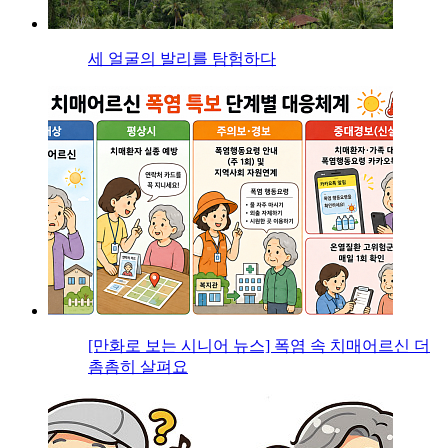
세 얼굴의 발리를 탐험하다
[만화로 보는 시니어 뉴스] 폭염 속 치매어르신 더
촘촘히 살펴요