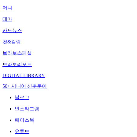
머니
테마
카드뉴스
컷&칼럼
브라보스페셜
브라보리포트
DIGITAL LIBRARY
50+ 시니어 신춘문예
블로그
인스타그램
페이스북
유튜브