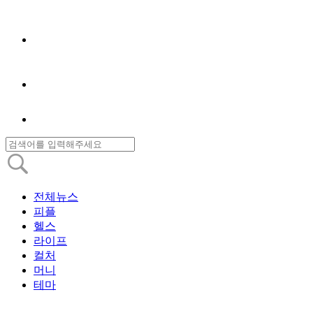
전체뉴스
피플
헬스
라이프
컬처
머니
테마