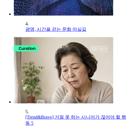
4.
광명, 시간을 걷는 문화 마실길
5.
[Trend&Bravo] 거절 못 하는 시니어가 끊어야 할 행
동 5